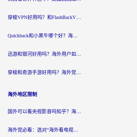
穿梭VPN好用吗？和FlashBackVPN对比哪个回国效果更好？
Quickback和小黑牛哪个好？海外党亲测指南，选对回国加速器秒回国内
迅游和银河好用吗？海外用户如何选择回国加速器实现无缝访问国内资源
穿梭和奇游手游好用吗？海外党亲测3款回国加速器，附蜜蜂加速器七天试用攻略
海外地区限制
国外可以看央视影音吗知乎？海外党亲测有效的回国加速方案
海外党必看：选对“海外看电视剧软件”，再也不用愁国内剧刷不了