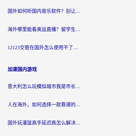
国外如何听国内音乐软件？别让地域限制，断了你的中文歌单
海外哪里能看奥运直播？留学生&海外华人必看的体育赛事观赛终极指南
12123交管在国外怎么使用不了？海外华人必看的无缝访问国内资源指南
加速国内游戏
意大利怎么玩模拟城市我是市长？海外党国服游戏加速终极攻略（附三国3量子特攻解决办法）
人在海外，如何选择一款靠谱的玩剑灵2加速器？
国外玩灌篮高手延迟高怎么解决？海外玩家国服游戏加速终极指南