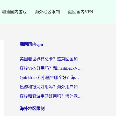
加速国内游戏
海外地区限制
翻回国内VPN
翻回国内vpn
美国看世界杯总卡？这篇回国加速器指南帮你无缝刷国内资源（附苹果手机VPN设置步骤）
穿梭VPN好用吗？和FlashBackVPN对比哪个回国效果更好？
Quickback和小黑牛哪个好？海外党亲测指南，选对回国加速器秒回国内
迅游和银河好用吗？海外用户如何选择回国加速器实现无缝访问国内资源
穿梭和奇游手游好用吗？海外党亲测3款回国加速器，附蜜蜂加速器七天试用攻略
海外地区限制