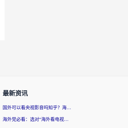
最新资讯
国外可以看央视影音吗知乎？海外党亲测有效的回国加速方案
海外党必看：选对“海外看电视剧软件”，再也不用愁国内剧刷不了