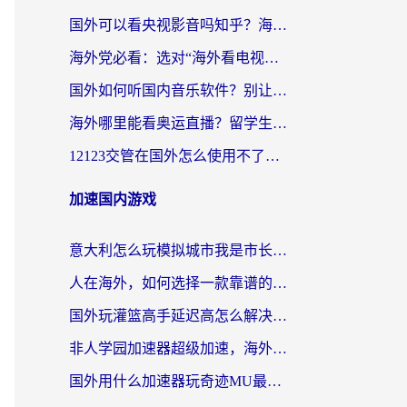
国外可以看央视影音吗知乎？海外党亲测有效的回国加速方案
海外党必看：选对“海外看电视剧软件”，再也不用愁国内剧刷不了
国外如何听国内音乐软件？别让地域限制，断了你的中文歌单
海外哪里能看奥运直播？留学生&海外华人必看的体育赛事观赛终极指南
12123交管在国外怎么使用不了？海外华人必看的无缝访问国内资源指南
加速国内游戏
意大利怎么玩模拟城市我是市长？海外党国服游戏加速终极攻略（附三国3量子特攻解决办法）
人在海外，如何选择一款靠谱的玩剑灵2加速器？
国外玩灌篮高手延迟高怎么解决？海外玩家国服游戏加速终极指南
非人学园加速器超级加速，海外玩家重返国服的通行证
国外用什么加速器玩奇迹MU最好？2026海外玩家国服游戏加速全攻略