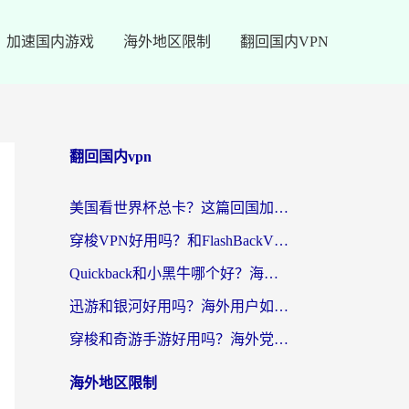
加速国内游戏
海外地区限制
翻回国内VPN
翻回国内vpn
美国看世界杯总卡？这篇回国加速器指南帮你无缝刷国内资源（附苹果手机VPN设置步骤）
穿梭VPN好用吗？和FlashBackVPN对比哪个回国效果更好？
Quickback和小黑牛哪个好？海外党亲测指南，选对回国加速器秒回国内
迅游和银河好用吗？海外用户如何选择回国加速器实现无缝访问国内资源
穿梭和奇游手游好用吗？海外党亲测3款回国加速器，附蜜蜂加速器七天试用攻略
海外地区限制