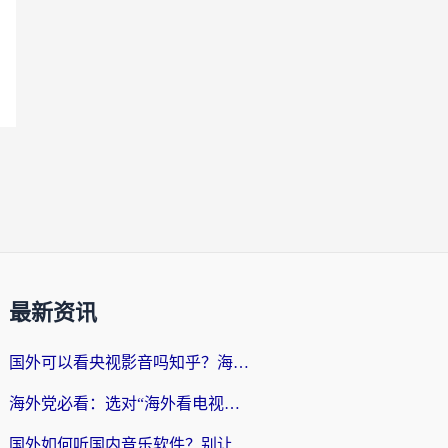
最新资讯
国外可以看央视影音吗知乎？海外党亲测有效的回国加速方案
海外党必看：选对“海外看电视剧软件”，再也不用愁国内剧刷不了
国外如何听国内音乐软件？别让地域限制，断了你的中文歌单