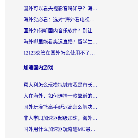
国外可以看央视影音吗知乎？海外党亲测有效的回国加速方案
海外党必看：选对“海外看电视剧软件”，再也不用愁国内剧刷不了
国外如何听国内音乐软件？别让地域限制，断了你的中文歌单
海外哪里能看奥运直播？留学生&海外华人必看的体育赛事观赛终极指南
12123交管在国外怎么使用不了？海外华人必看的无缝访问国内资源指南
加速国内游戏
意大利怎么玩模拟城市我是市长？海外党国服游戏加速终极攻略（附三国3量子特攻解决办法）
人在海外，如何选择一款靠谱的玩剑灵2加速器？
国外玩灌篮高手延迟高怎么解决？海外玩家国服游戏加速终极指南
非人学园加速器超级加速，海外玩家重返国服的通行证
国外用什么加速器玩奇迹MU最好？2026海外玩家国服游戏加速全攻略