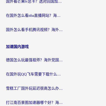
国外看芒果tv总卡？选对回国加速器，轻松追《浪姐》不费劲
在国外怎么看nba直播网站？海外党专属体育观赛指南，告别地区限制！
国外怎么看手机腾讯视频？海外党亲测有效的追剧加速器选择指南
加速国内游戏
德国怎么玩最强祖师？海外党国服游戏加速器选择全攻略（附宝可梦Online实测）
在国外玩QQ飞车需要下载什么加速器呢？海外党亲测有效的国服游戏加速指南
雪糕工厂国外玩延迟很高怎么办？海外玩家国服游戏加速终极攻略（附实测推荐）
打江南百景图加速器哪个好？海外党踩坑N次后，终于找到不卡的秘诀