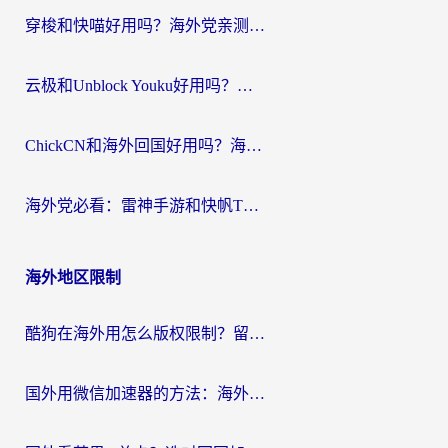
穿梭和快喵好用吗？海外党亲测：小众加速器对比+番茄加速器深度体验
云极和Unblock Youku好用吗？海外党亲测+2026回国加速器避坑指南
ChickCN和海外回国好用吗？海外党2026亲测：从手游到影音，选对加速器的3个关键
海外党必看：雷神手游和快帆TV版好用吗？3步选对回国加速器不踩坑
海外地区限制
酷狗在海外用怎么版权限制？留学生亲测：3步解决听国内音乐难题
国外用微信加速器的方法：海外党无缝连接国内生活的实用指南