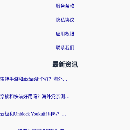
服务条款
隐私协议
应用权限
联系我们
最新资讯
雷神手游和sixfast哪个好？海外党亲测3款回国加速器，教你选对不踩坑
穿梭和快喵好用吗？海外党亲测：小众加速器对比+番茄加速器深度体验
云极和Unblock Youku好用吗？海外党亲测+2026回国加速器避坑指南