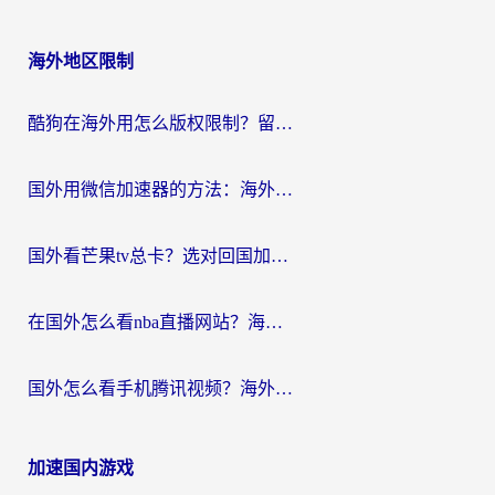
海外地区限制
酷狗在海外用怎么版权限制？留学生亲测：3步解决听国内音乐难题
国外用微信加速器的方法：海外党无缝连接国内生活的实用指南
国外看芒果tv总卡？选对回国加速器，轻松追《浪姐》不费劲
在国外怎么看nba直播网站？海外党专属体育观赛指南，告别地区限制！
国外怎么看手机腾讯视频？海外党亲测有效的追剧加速器选择指南
加速国内游戏