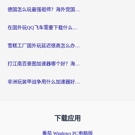
德国怎么玩最强祖师？海外党国服游戏加速器选择全攻略（附宝可梦Online实测）
在国外玩QQ飞车需要下载什么加速器呢？海外党亲测有效的国服游戏加速指南
雪糕工厂国外玩延迟很高怎么办？海外玩家国服游戏加速终极攻略（附实测推荐）
打江南百景图加速器哪个好？海外党踩坑N次后，终于找到不卡的秘诀
非洲玩装甲战争用什么加速器好？海外党亲测有效的国服游戏加速方案
下载应用
番茄 Windows PC电脑版