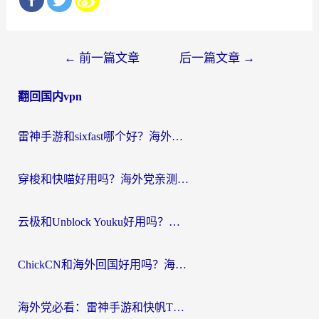
文
←
前一篇文章
后一篇文章
→
章
翻回国内vpn
导
航
雷神手游和sixfast哪个好？海外党亲测3款回国加速器，教你选对不踩坑
穿梭和快喵好用吗？海外党亲测：小众加速器对比+番茄加速器深度体验
云极和Unblock Youku好用吗？海外党亲测+2026回国加速器避坑指南
ChickCN和海外回国好用吗？海外党2026亲测：从手游到影音，选对加速器的3个关键
海外党必看：雷神手游和快帆TV版好用吗？3步选对回国加速器不踩坑