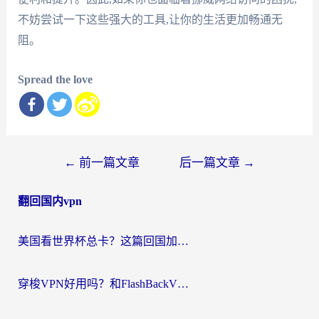
不妨尝试一下这些强大的工具,让你的生活更加畅通无
阻。
Spread the love
文
←
前一篇文章
后一篇文章
→
章
翻回国内vpn
导
航
美国看世界杯总卡？这篇回国加速器指南帮你无缝刷国内资源（附苹果手机VPN设置步骤）
穿梭VPN好用吗？和FlashBackVPN对比哪个回国效果更好？