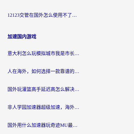
12123交管在国外怎么使用不了？海外华人必看的无缝访问国内资源指南
加速国内游戏
意大利怎么玩模拟城市我是市长？海外党国服游戏加速终极攻略（附三国3量子特攻解决办法）
人在海外，如何选择一款靠谱的玩剑灵2加速器？
国外玩灌篮高手延迟高怎么解决？海外玩家国服游戏加速终极指南
非人学园加速器超级加速，海外玩家重返国服的通行证
国外用什么加速器玩奇迹MU最好？2026海外玩家国服游戏加速全攻略