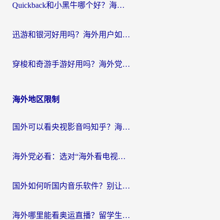
Quickback和小黑牛哪个好？海外党亲测指南，选对回国加速器秒回国内
迅游和银河好用吗？海外用户如何选择回国加速器实现无缝访问国内资源
穿梭和奇游手游好用吗？海外党亲测3款回国加速器，附蜜蜂加速器七天试用攻略
海外地区限制
国外可以看央视影音吗知乎？海外党亲测有效的回国加速方案
海外党必看：选对“海外看电视剧软件”，再也不用愁国内剧刷不了
国外如何听国内音乐软件？别让地域限制，断了你的中文歌单
海外哪里能看奥运直播？留学生&海外华人必看的体育赛事观赛终极指南