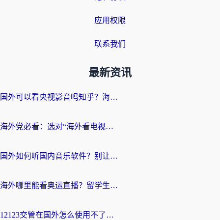
应用权限
联系我们
最新资讯
国外可以看央视影音吗知乎？海外党亲测有效的回国加速方案
海外党必看：选对“海外看电视剧软件”，再也不用愁国内剧刷不了
国外如何听国内音乐软件？别让地域限制，断了你的中文歌单
海外哪里能看奥运直播？留学生&海外华人必看的体育赛事观赛终极指南
12123交管在国外怎么使用不了？海外华人必看的无缝访问国内资源指南