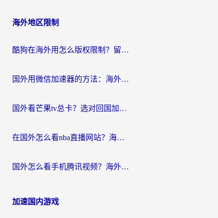
海外地区限制
酷狗在海外用怎么版权限制？留学生亲测：3步解决听国内音乐难题
国外用微信加速器的方法：海外党无缝连接国内生活的实用指南
国外看芒果tv总卡？选对回国加速器，轻松追《浪姐》不费劲
在国外怎么看nba直播网站？海外党专属体育观赛指南，告别地区限制！
国外怎么看手机腾讯视频？海外党亲测有效的追剧加速器选择指南
加速国内游戏