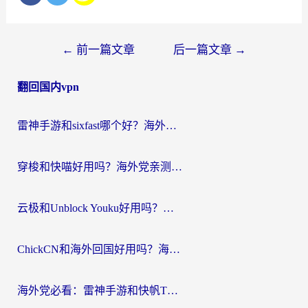
文
←
前一篇文章
后一篇文章
→
章
翻回国内vpn
导
航
雷神手游和sixfast哪个好？海外党亲测3款回国加速器，教你选对不踩坑
穿梭和快喵好用吗？海外党亲测：小众加速器对比+番茄加速器深度体验
云极和Unblock Youku好用吗？海外党亲测+2026回国加速器避坑指南
ChickCN和海外回国好用吗？海外党2026亲测：从手游到影音，选对加速器的3个关键
海外党必看：雷神手游和快帆TV版好用吗？3步选对回国加速器不踩坑