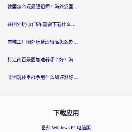
德国怎么玩最强祖师？海外党国服游戏加速器选择全攻略（附宝可梦Online实测）
在国外玩QQ飞车需要下载什么加速器呢？海外党亲测有效的国服游戏加速指南
雪糕工厂国外玩延迟很高怎么办？海外玩家国服游戏加速终极攻略（附实测推荐）
打江南百景图加速器哪个好？海外党踩坑N次后，终于找到不卡的秘诀
非洲玩装甲战争用什么加速器好？海外党亲测有效的国服游戏加速方案
下载应用
番茄 Windows PC电脑版