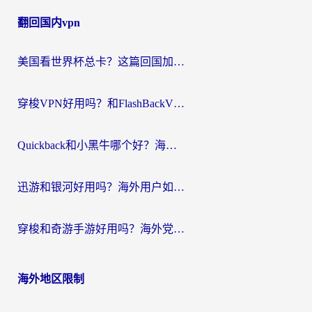
章
翻回国内vpn
导
航
美国看世界杯总卡？这篇回国加速器指南帮你无缝刷国内资源（附苹果手机VPN设置步骤）
穿梭VPN好用吗？和FlashBackVPN对比哪个回国效果更好？
Quickback和小黑牛哪个好？海外党亲测指南，选对回国加速器秒回国内
迅游和银河好用吗？海外用户如何选择回国加速器实现无缝访问国内资源
穿梭和奇游手游好用吗？海外党亲测3款回国加速器，附蜜蜂加速器七天试用攻略
海外地区限制