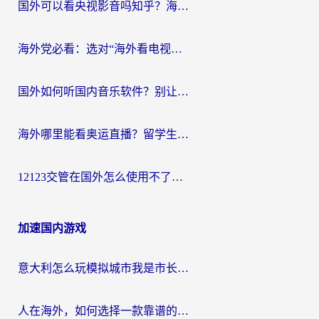
国外可以看央视影音吗知乎？海外党亲测有效的回国加速方案
海外党必看：选对“海外看电视剧软件”，再也不用愁国内剧刷不了
国外如何听国内音乐软件？别让地域限制，断了你的中文歌单
海外哪里能看奥运直播？留学生&海外华人必看的体育赛事观赛终极指南
12123交管在国外怎么使用不了？海外华人必看的无缝访问国内资源指南
加速国内游戏
意大利怎么玩模拟城市我是市长？海外党国服游戏加速终极攻略（附三国3量子特攻解决办法）
人在海外，如何选择一款靠谱的玩剑灵2加速器？