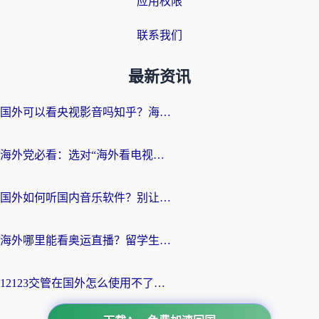
应用权限
联系我们
最新资讯
国外可以看央视影音吗知乎？海外党亲测有效的回国加速方案
海外党必看：选对“海外看电视剧软件”，再也不用愁国内剧刷不了
国外如何听国内音乐软件？别让地域限制，断了你的中文歌单
海外哪里能看奥运直播？留学生&海外华人必看的体育赛事观赛终极指南
12123交管在国外怎么使用不了？海外华人必看的无缝访问国内资源指南