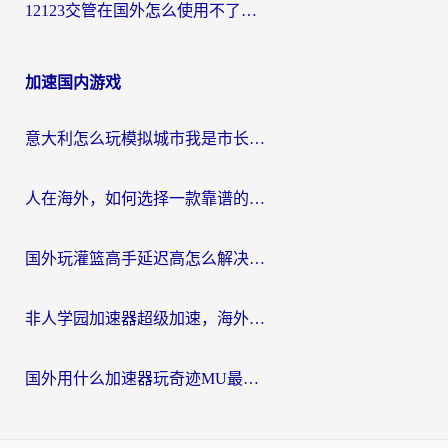
12123交管在国外怎么使用不了？海外华人必看的无缝访问国内资源指南
加速国内游戏
意大利怎么玩模拟城市我是市长？海外党国服游戏加速终极攻略（附三国3量子特攻解决办法）
人在海外，如何选择一款靠谱的玩剑灵2加速器？
国外玩灌篮高手延迟高怎么解决？海外玩家国服游戏加速终极指南
非人学园加速器超级加速，海外玩家重返国服的通行证
国外用什么加速器玩奇迹MU最好？2026海外玩家国服游戏加速全攻略