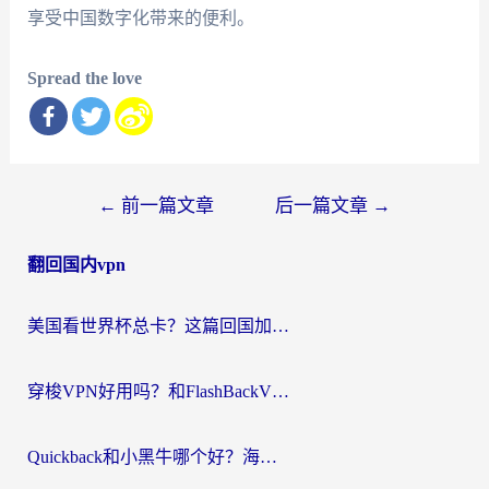
享受中国数字化带来的便利。
Spread the love
文
←
前一篇文章
后一篇文章
→
章
翻回国内vpn
导
航
美国看世界杯总卡？这篇回国加速器指南帮你无缝刷国内资源（附苹果手机VPN设置步骤）
穿梭VPN好用吗？和FlashBackVPN对比哪个回国效果更好？
Quickback和小黑牛哪个好？海外党亲测指南，选对回国加速器秒回国内