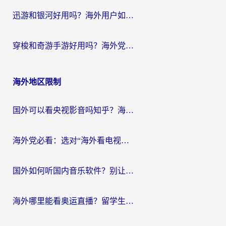
迅游和银河好用吗？海外用户如何选择回国加速器实现无缝访问国内资源
穿梭和奇游手游好用吗？海外党亲测3款回国加速器，附蜜蜂加速器七天试用攻略
海外地区限制
国外可以看央视影音吗知乎？海外党亲测有效的回国加速方案
海外党必看：选对“海外看电视剧软件”，再也不用愁国内剧刷不了
国外如何听国内音乐软件？别让地域限制，断了你的中文歌单
海外哪里能看奥运直播？留学生&海外华人必看的体育赛事观赛终极指南