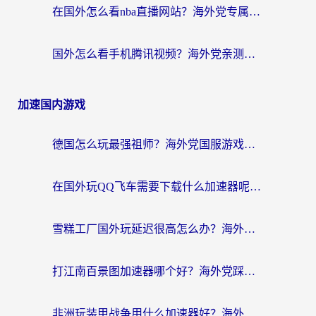
在国外怎么看nba直播网站？海外党专属体育观赛指南，告别地区限制！
国外怎么看手机腾讯视频？海外党亲测有效的追剧加速器选择指南
加速国内游戏
德国怎么玩最强祖师？海外党国服游戏加速器选择全攻略（附宝可梦Online实测）
在国外玩QQ飞车需要下载什么加速器呢？海外党亲测有效的国服游戏加速指南
雪糕工厂国外玩延迟很高怎么办？海外玩家国服游戏加速终极攻略（附实测推荐）
打江南百景图加速器哪个好？海外党踩坑N次后，终于找到不卡的秘诀
非洲玩装甲战争用什么加速器好？海外党亲测有效的国服游戏加速方案