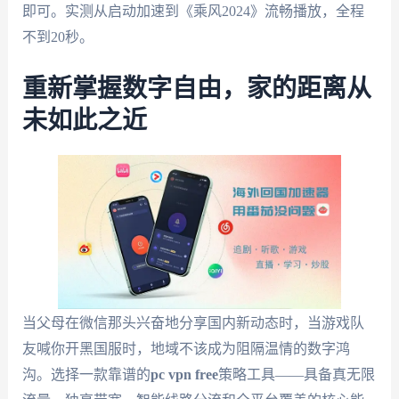
即可。实测从启动加速到《乘风2024》流畅播放，全程
不到20秒。
重新掌握数字自由，家的距离从
未如此之近
当父母在微信那头兴奋地分享国内新动态时，当游戏队
友喊你开黑国服时，地域不该成为阻隔温情的数字鸿
沟。选择一款靠谱的
pc vpn free
策略工具——具备真无限