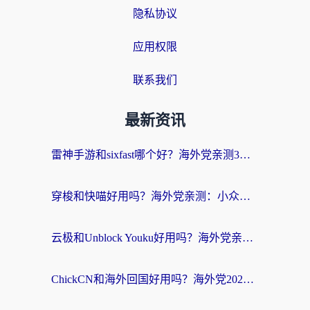
隐私协议
应用权限
联系我们
最新资讯
雷神手游和sixfast哪个好？海外党亲测3款回国加速器，教你选对不踩坑
穿梭和快喵好用吗？海外党亲测：小众加速器对比+番茄加速器深度体验
云极和Unblock Youku好用吗？海外党亲测+2026回国加速器避坑指南
ChickCN和海外回国好用吗？海外党2026亲测：从手游到影音，选对加速器的3个关键