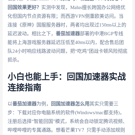
回国效果更好？
实测中发现，Malus擅长跨国办公网络优
化但国内节点资源有限；而西游VPN侧重欧美访问。当
连接《原神》国服服务器时，两者均出现过150ms以上的
延迟波动。相比之下，
番茄加速器
部署的中港BGP专线
能将上海游戏服务器延迟压低至40ms以内，配合售后团
队24小时响应线路波动问题，把“吃鸡”团战卡顿风险彻底
扼杀。
小白也能上手：回国加速器实战
连接指南
以
番茄加速器
为例，
回国加速器怎么用
其实只需要三
步：下载对应你电脑系统的软件(Windows/mac都支持)，
注册后选择“智能回国”模式，系统会自动锁定腾讯视频、
哔哩哔哩的专属通路。想看芒果TV？只需手动添加规则