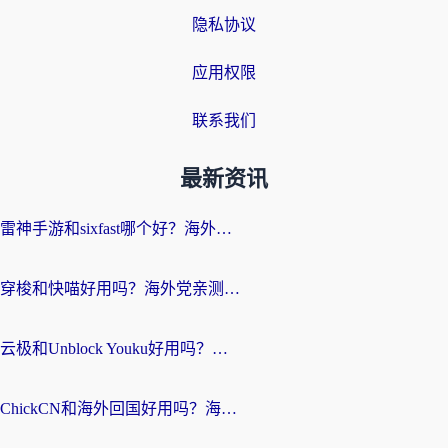
隐私协议
应用权限
联系我们
最新资讯
雷神手游和sixfast哪个好？海外党亲测3款回国加速器，教你选对不踩坑
穿梭和快喵好用吗？海外党亲测：小众加速器对比+番茄加速器深度体验
云极和Unblock Youku好用吗？海外党亲测+2026回国加速器避坑指南
ChickCN和海外回国好用吗？海外党2026亲测：从手游到影音，选对加速器的3个关键