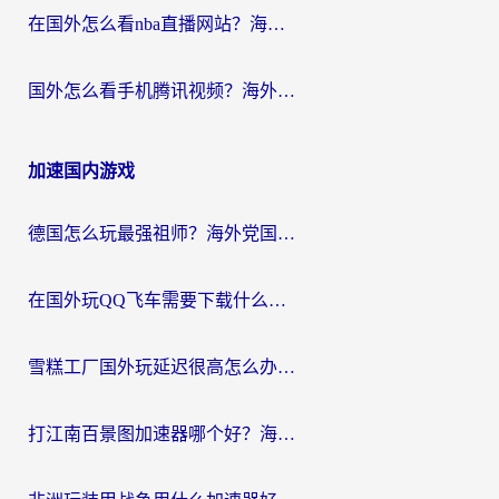
在国外怎么看nba直播网站？海外党专属体育观赛指南，告别地区限制！
国外怎么看手机腾讯视频？海外党亲测有效的追剧加速器选择指南
加速国内游戏
德国怎么玩最强祖师？海外党国服游戏加速器选择全攻略（附宝可梦Online实测）
在国外玩QQ飞车需要下载什么加速器呢？海外党亲测有效的国服游戏加速指南
雪糕工厂国外玩延迟很高怎么办？海外玩家国服游戏加速终极攻略（附实测推荐）
打江南百景图加速器哪个好？海外党踩坑N次后，终于找到不卡的秘诀