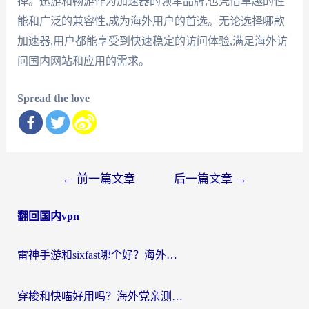
择。迅游和畅游作为加速器的领军品牌,也凭借卓越的性
能和广泛的兼容性,成为海外用户的首选。无论选择哪款
加速器,用户都能享受到快速稳定的访问体验,满足海外访
问国内网站和应用的需求。
Spread the love
文
←
前一篇文章
后一篇文章
→
章
翻回国内vpn
导
航
雷神手游和sixfast哪个好？海外党亲测3款回国加速器，教你选对不踩坑
穿梭和快喵好用吗？海外党亲测：小众加速器对比+番茄加速器深度体验