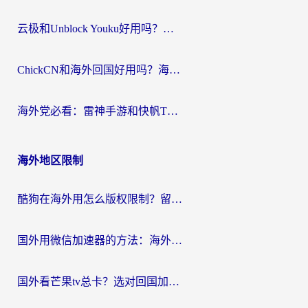
云极和Unblock Youku好用吗？海外党亲测+2026回国加速器避坑指南
ChickCN和海外回国好用吗？海外党2026亲测：从手游到影音，选对加速器的3个关键
海外党必看：雷神手游和快帆TV版好用吗？3步选对回国加速器不踩坑
海外地区限制
酷狗在海外用怎么版权限制？留学生亲测：3步解决听国内音乐难题
国外用微信加速器的方法：海外党无缝连接国内生活的实用指南
国外看芒果tv总卡？选对回国加速器，轻松追《浪姐》不费劲