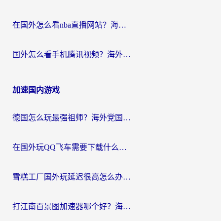
在国外怎么看nba直播网站？海外党专属体育观赛指南，告别地区限制！
国外怎么看手机腾讯视频？海外党亲测有效的追剧加速器选择指南
加速国内游戏
德国怎么玩最强祖师？海外党国服游戏加速器选择全攻略（附宝可梦Online实测）
在国外玩QQ飞车需要下载什么加速器呢？海外党亲测有效的国服游戏加速指南
雪糕工厂国外玩延迟很高怎么办？海外玩家国服游戏加速终极攻略（附实测推荐）
打江南百景图加速器哪个好？海外党踩坑N次后，终于找到不卡的秘诀