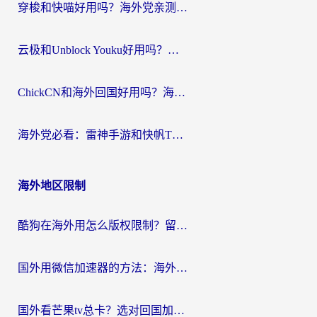
穿梭和快喵好用吗？海外党亲测：小众加速器对比+番茄加速器深度体验
云极和Unblock Youku好用吗？海外党亲测+2026回国加速器避坑指南
ChickCN和海外回国好用吗？海外党2026亲测：从手游到影音，选对加速器的3个关键
海外党必看：雷神手游和快帆TV版好用吗？3步选对回国加速器不踩坑
海外地区限制
酷狗在海外用怎么版权限制？留学生亲测：3步解决听国内音乐难题
国外用微信加速器的方法：海外党无缝连接国内生活的实用指南
国外看芒果tv总卡？选对回国加速器，轻松追《浪姐》不费劲