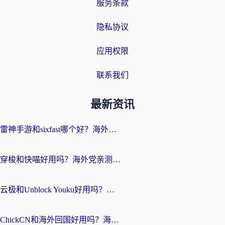
服务条款
隐私协议
应用权限
联系我们
最新资讯
雷神手游和sixfast哪个好？海外党亲测3款回国加速器，教你选对不踩坑
穿梭和快喵好用吗？海外党亲测：小众加速器对比+番茄加速器深度体验
云极和Unblock Youku好用吗？海外党亲测+2026回国加速器避坑指南
ChickCN和海外回国好用吗？海外党2026亲测：从手游到影音，选对加速器的3个关键