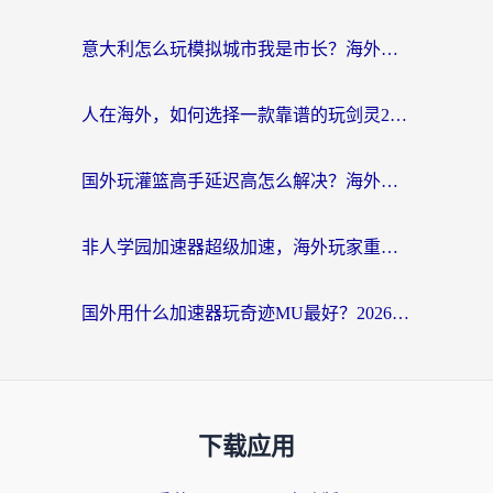
意大利怎么玩模拟城市我是市长？海外党国服游戏加速终极攻略（附三国3量子特攻解决办法）
人在海外，如何选择一款靠谱的玩剑灵2加速器？
国外玩灌篮高手延迟高怎么解决？海外玩家国服游戏加速终极指南
非人学园加速器超级加速，海外玩家重返国服的通行证
国外用什么加速器玩奇迹MU最好？2026海外玩家国服游戏加速全攻略
下载应用