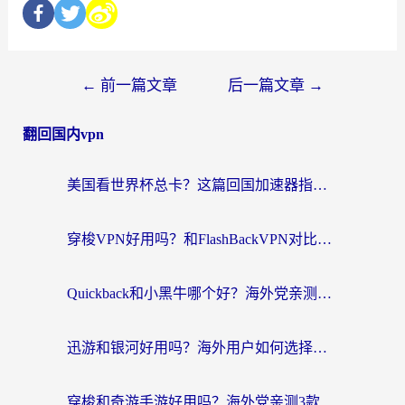
←
前一篇文章
后一篇文章
→
翻回国内vpn
美国看世界杯总卡？这篇回国加速器指南帮你无缝刷国内资源（附苹果手机VPN设置步骤）
穿梭VPN好用吗？和FlashBackVPN对比哪个回国效果更好？
Quickback和小黑牛哪个好？海外党亲测指南，选对回国加速器秒回国内
迅游和银河好用吗？海外用户如何选择回国加速器实现无缝访问国内资源
穿梭和奇游手游好用吗？海外党亲测3款回国加速器，附蜜蜂加速器七天试用攻略