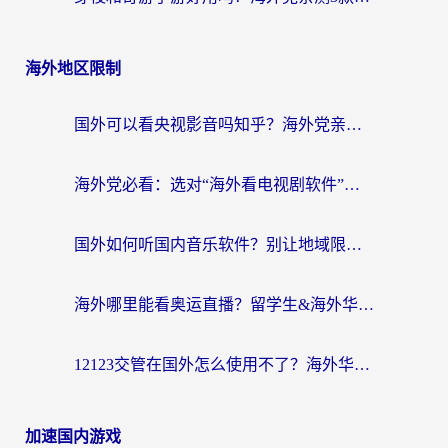
海外地区限制
国外可以看央视影音吗知乎？海外党亲测有效的回国加速方案
海外党必看：选对“海外看电视剧软件”，再也不用愁国内剧刷不了
国外如何听国内音乐软件？别让地域限制，断了你的中文歌单
海外哪里能看奥运直播？留学生&海外华人必看的体育赛事观赛终极指南
12123交管在国外怎么使用不了？海外华人必看的无缝访问国内资源指南
加速国内游戏