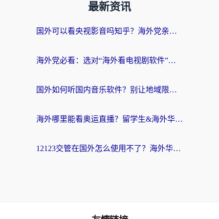
最新资讯
国外可以看央视影音吗知乎？海外党亲测有效的回国加速方案
海外党必看：选对“海外看电视剧软件”，再也不用愁国内剧刷不了
国外如何听国内音乐软件？别让地域限制，断了你的中文歌单
海外哪里能看奥运直播？留学生&海外华人必看的体育赛事观赛终极指南
12123交管在国外怎么使用不了？海外华人必看的无缝访问国内资源指南