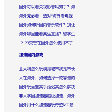
国外可以看央视影音吗知乎？海外党亲测有效的回国加速方案
海外党必看：选对“海外看电视剧软件”，再也不用愁国内剧刷不了
国外如何听国内音乐软件？别让地域限制，断了你的中文歌单
海外哪里能看奥运直播？留学生&海外华人必看的体育赛事观赛终极指南
12123交管在国外怎么使用不了？海外华人必看的无缝访问国内资源指南
加速国内游戏
意大利怎么玩模拟城市我是市长？海外党国服游戏加速终极攻略（附三国3量子特攻解决办法）
人在海外，如何选择一款靠谱的玩剑灵2加速器？
国外玩灌篮高手延迟高怎么解决？海外玩家国服游戏加速终极指南
非人学园加速器超级加速，海外玩家重返国服的通行证
国外用什么加速器玩奇迹MU最好？2026海外玩家国服游戏加速全攻略