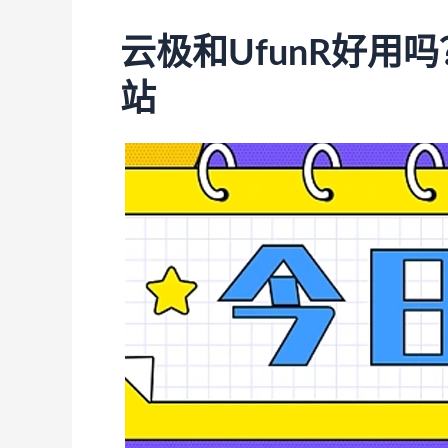
云极和UfunR好用
站