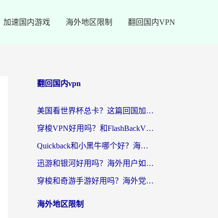
加速国内游戏
海外地区限制
翻回国内VPN
翻回国内vpn
美国看世界杯总卡？这篇回国加速器指南帮你无缝刷国内资源（附苹果手机VPN设置步骤）
穿梭VPN好用吗？和FlashBackVPN对比哪个回国效果更好？
Quickback和小黑牛哪个好？海外党亲测指南，选对回国加速器秒回国内
迅游和银河好用吗？海外用户如何选择回国加速器实现无缝访问国内资源
穿梭和奇游手游好用吗？海外党亲测3款回国加速器，附蜜蜂加速器七天试用攻略
海外地区限制