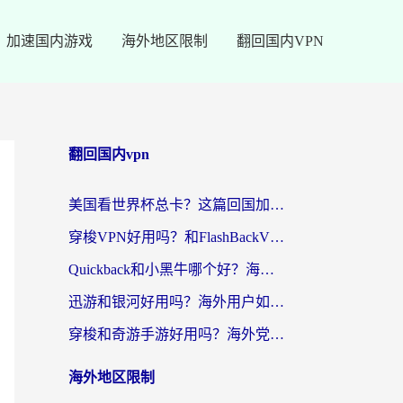
加速国内游戏
海外地区限制
翻回国内VPN
翻回国内vpn
美国看世界杯总卡？这篇回国加速器指南帮你无缝刷国内资源（附苹果手机VPN设置步骤）
穿梭VPN好用吗？和FlashBackVPN对比哪个回国效果更好？
Quickback和小黑牛哪个好？海外党亲测指南，选对回国加速器秒回国内
迅游和银河好用吗？海外用户如何选择回国加速器实现无缝访问国内资源
穿梭和奇游手游好用吗？海外党亲测3款回国加速器，附蜜蜂加速器七天试用攻略
海外地区限制