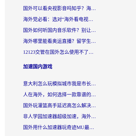
国外可以看央视影音吗知乎？海外党亲测有效的回国加速方案
海外党必看：选对“海外看电视剧软件”，再也不用愁国内剧刷不了
国外如何听国内音乐软件？别让地域限制，断了你的中文歌单
海外哪里能看奥运直播？留学生&海外华人必看的体育赛事观赛终极指南
12123交管在国外怎么使用不了？海外华人必看的无缝访问国内资源指南
加速国内游戏
意大利怎么玩模拟城市我是市长？海外党国服游戏加速终极攻略（附三国3量子特攻解决办法）
人在海外，如何选择一款靠谱的玩剑灵2加速器？
国外玩灌篮高手延迟高怎么解决？海外玩家国服游戏加速终极指南
非人学园加速器超级加速，海外玩家重返国服的通行证
国外用什么加速器玩奇迹MU最好？2026海外玩家国服游戏加速全攻略