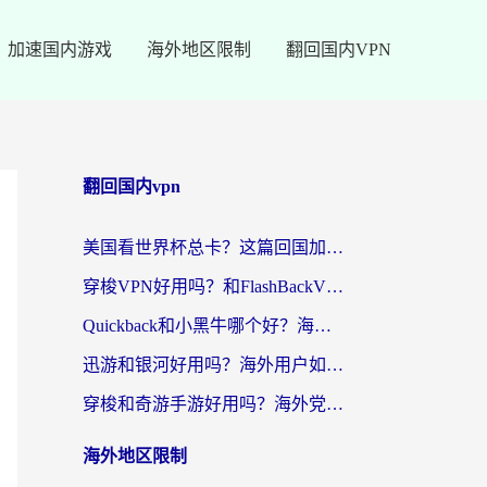
加速国内游戏
海外地区限制
翻回国内VPN
翻回国内vpn
美国看世界杯总卡？这篇回国加速器指南帮你无缝刷国内资源（附苹果手机VPN设置步骤）
穿梭VPN好用吗？和FlashBackVPN对比哪个回国效果更好？
Quickback和小黑牛哪个好？海外党亲测指南，选对回国加速器秒回国内
迅游和银河好用吗？海外用户如何选择回国加速器实现无缝访问国内资源
穿梭和奇游手游好用吗？海外党亲测3款回国加速器，附蜜蜂加速器七天试用攻略
海外地区限制