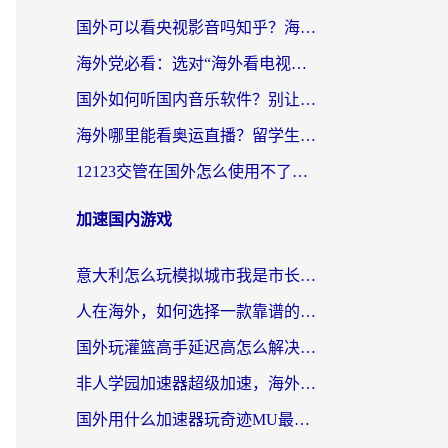
国外可以看央视影音吗知乎？海外党亲测有效的回国加速方案
海外党必看：选对“海外看电视剧软件”，再也不用愁国内剧刷不了
国外如何听国内音乐软件？别让地域限制，断了你的中文歌单
海外哪里能看奥运直播？留学生&海外华人必看的体育赛事观赛终极指南
12123交管在国外怎么使用不了？海外华人必看的无缝访问国内资源指南
加速国内游戏
意大利怎么玩模拟城市我是市长？海外党国服游戏加速终极攻略（附三国3量子特攻解决办法）
人在海外，如何选择一款靠谱的玩剑灵2加速器？
国外玩灌篮高手延迟高怎么解决？海外玩家国服游戏加速终极指南
非人学园加速器超级加速，海外玩家重返国服的通行证
国外用什么加速器玩奇迹MU最好？2026海外玩家国服游戏加速全攻略