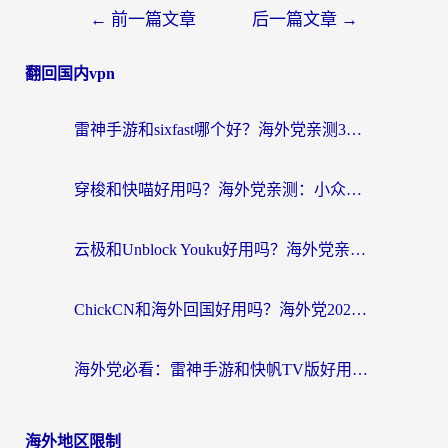
←
前一篇文章
后一篇文章
→
翻回国内vpn
雷神手游和sixfast哪个好？海外党亲测3款回国加速器，教你选对不踩坑
穿梭和快喵好用吗？海外党亲测：小众加速器对比+番茄加速器深度体验
云极和Unblock Youku好用吗？海外党亲测+2026回国加速器避坑指南
ChickCN和海外回国好用吗？海外党2026亲测：从手游到影音，选对加速器的3个关键
海外党必看：雷神手游和快帆TV版好用吗？3步选对回国加速器不踩坑
海外地区限制