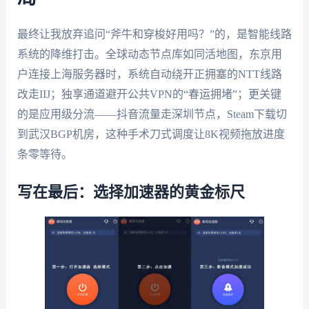
最终让我放弃追问“斧牛和穿梭好用吗？”的，是智能线路
系统的降维打击。全球动态节点库如同活地图，东京用
户连接上海服务器时，系统自动绕开正拥塞的NTT线路
改走IIJ；独享通道避开公共VPN的“春运拥堵”；更关键
的是应用级分流——抖音流量走深圳节点，Steam下载切
到武汉BGP机房，这种手术刀式调度让8K视频拖放进度
条零等待。
写在最后：选择加速器的黄金标尺