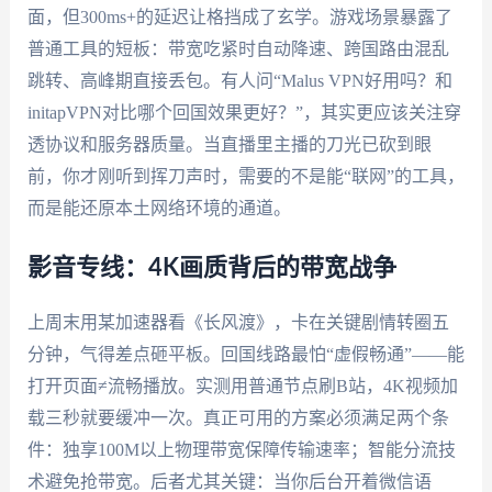
面，但300ms+的延迟让格挡成了玄学。游戏场景暴露了
普通工具的短板：带宽吃紧时自动降速、跨国路由混乱
跳转、高峰期直接丢包。有人问“Malus VPN好用吗？和
initapVPN对比哪个回国效果更好？”，其实更应该关注穿
透协议和服务器质量。当直播里主播的刀光已砍到眼
前，你才刚听到挥刀声时，需要的不是能“联网”的工具，
而是能还原本土网络环境的通道。
影音专线：4K画质背后的带宽战争
上周末用某加速器看《长风渡》，卡在关键剧情转圈五
分钟，气得差点砸平板。回国线路最怕“虚假畅通”——能
打开页面≠流畅播放。实测用普通节点刷B站，4K视频加
载三秒就要缓冲一次。真正可用的方案必须满足两个条
件：独享100M以上物理带宽保障传输速率；智能分流技
术避免抢带宽。后者尤其关键：当你后台开着微信语