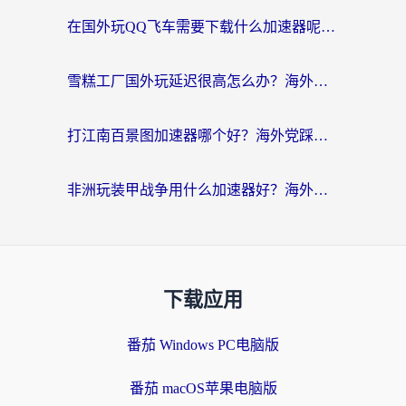
在国外玩QQ飞车需要下载什么加速器呢？海外党亲测有效的国服游戏加速指南
雪糕工厂国外玩延迟很高怎么办？海外玩家国服游戏加速终极攻略（附实测推荐）
打江南百景图加速器哪个好？海外党踩坑N次后，终于找到不卡的秘诀
非洲玩装甲战争用什么加速器好？海外党亲测有效的国服游戏加速方案
下载应用
番茄 Windows PC电脑版
番茄 macOS苹果电脑版