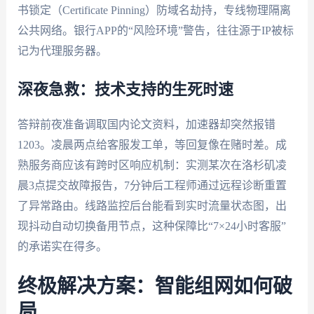
书锁定（Certificate Pinning）防域名劫持，专线物理隔离
公共网络。银行APP的“风险环境”警告，往往源于IP被标
记为代理服务器。
深夜急救：技术支持的生死时速
答辩前夜准备调取国内论文资料，加速器却突然报错
1203。凌晨两点给客服发工单，等回复像在赌时差。成
熟服务商应该有跨时区响应机制：实测某次在洛杉矶凌
晨3点提交故障报告，7分钟后工程师通过远程诊断重置
了异常路由。线路监控后台能看到实时流量状态图，出
现抖动自动切换备用节点，这种保障比“7×24小时客服”
的承诺实在得多。
终极解决方案：智能组网如何破
局