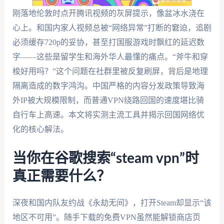
刚落地伦敦时点开腾讯视频的灰屏提示，像盆冰水浇在
心上。和国内家人视频总被“网络异常”打断的窘迫，追剧
必须缓存720p的妥协，甚至打国服游戏时飘红的延迟数
字——这些是留学生和海外华人最懂的痛点。“斧牛和穿
梭好用吗？”这个问题在社群里被反复刷屏，背后是地理
隔离造成的数字鸿沟。中国严格的内容分发政策导致海
外IP被大规模限制，而普通VPN绕路回国的速度堪比骑
自行车上高速。本文将实测主流工具并揭示回国网络优
化的核心解法。
当你在谷歌搜索“steam vpn”时
真正需要什么？
深夜和国内队友约战《永劫无间》，打开Steam却显示“该
地区不可用”。随手下载的免费VPN虽然能解锁商店页