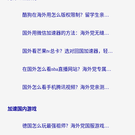
酷狗在海外用怎么版权限制？留学生亲测：3步解决听国内音乐难题
国外用微信加速器的方法：海外党无缝连接国内生活的实用指南
国外看芒果tv总卡？选对回国加速器，轻松追《浪姐》不费劲
在国外怎么看nba直播网站？海外党专属体育观赛指南，告别地区限制！
国外怎么看手机腾讯视频？海外党亲测有效的追剧加速器选择指南
加速国内游戏
德国怎么玩最强祖师？海外党国服游戏加速器选择全攻略（附宝可梦Online实测）