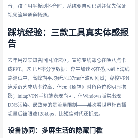
音，孩子用平板刷抖音时，系统要自动识别并优先保证
视频流量通道畅通。
踩坑经验：三款工具真实体感报
告
去年用过某知名回国加速器，宣称专线却总在晚八点卡
成PPT。这里坦率分享数据：斧牛加速器在悉尼到上海线
路测试中，高峰期平均延迟137ms但波动剧烈；穿梭VPN
连爱奇艺成功率较高，但玩《原神》时角色位移明显拖
影；initapVPN手机端表现尚可，但Windows版常出现
DNS污染。最致命的是流量限制——某次看世界杯直播
超量后被限速128kbps，比短信时代还折磨。
设备协同：多屏生活的隐藏门槛