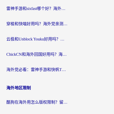
航
雷神手游和sixfast哪个好？海外党亲测3款回国加速器，教你选对不踩坑
穿梭和快喵好用吗？海外党亲测：小众加速器对比+番茄加速器深度体验
云极和Unblock Youku好用吗？海外党亲测+2026回国加速器避坑指南
ChickCN和海外回国好用吗？海外党2026亲测：从手游到影音，选对加速器的3个关键
海外党必看：雷神手游和快帆TV版好用吗？3步选对回国加速器不踩坑
海外地区限制
酷狗在海外用怎么版权限制？留学生亲测：3步解决听国内音乐难题