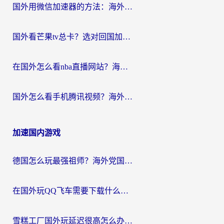
国外用微信加速器的方法：海外党无缝连接国内生活的实用指南
国外看芒果tv总卡？选对回国加速器，轻松追《浪姐》不费劲
在国外怎么看nba直播网站？海外党专属体育观赛指南，告别地区限制！
国外怎么看手机腾讯视频？海外党亲测有效的追剧加速器选择指南
加速国内游戏
德国怎么玩最强祖师？海外党国服游戏加速器选择全攻略（附宝可梦Online实测）
在国外玩QQ飞车需要下载什么加速器呢？海外党亲测有效的国服游戏加速指南
雪糕工厂国外玩延迟很高怎么办？海外玩家国服游戏加速终极攻略（附实测推荐）