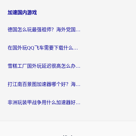
加速国内游戏
德国怎么玩最强祖师？海外党国服游戏加速器选择全攻略（附宝可梦Online实测）
在国外玩QQ飞车需要下载什么加速器呢？海外党亲测有效的国服游戏加速指南
雪糕工厂国外玩延迟很高怎么办？海外玩家国服游戏加速终极攻略（附实测推荐）
打江南百景图加速器哪个好？海外党踩坑N次后，终于找到不卡的秘诀
非洲玩装甲战争用什么加速器好？海外党亲测有效的国服游戏加速方案