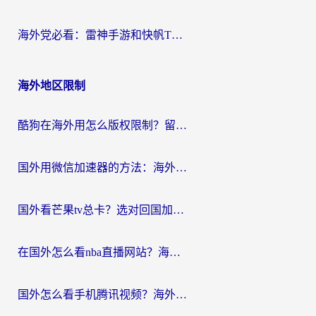
海外党必看：雷神手游和快帆TV版好用吗？3步选对回国加速器不踩坑
海外地区限制
酷狗在海外用怎么版权限制？留学生亲测：3步解决听国内音乐难题
国外用微信加速器的方法：海外党无缝连接国内生活的实用指南
国外看芒果tv总卡？选对回国加速器，轻松追《浪姐》不费劲
在国外怎么看nba直播网站？海外党专属体育观赛指南，告别地区限制！
国外怎么看手机腾讯视频？海外党亲测有效的追剧加速器选择指南