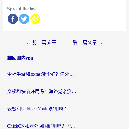
Spread the love
文
←
前一篇文章
后一篇文章
→
章
翻回国内vpn
导
航
雷神手游和sixfast哪个好？海外党亲测3款回国加速器，教你选对不踩坑
穿梭和快喵好用吗？海外党亲测：小众加速器对比+番茄加速器深度体验
云极和Unblock Youku好用吗？海外党亲测+2026回国加速器避坑指南
ChickCN和海外回国好用吗？海外党2026亲测：从手游到影音，选对加速器的3个关键