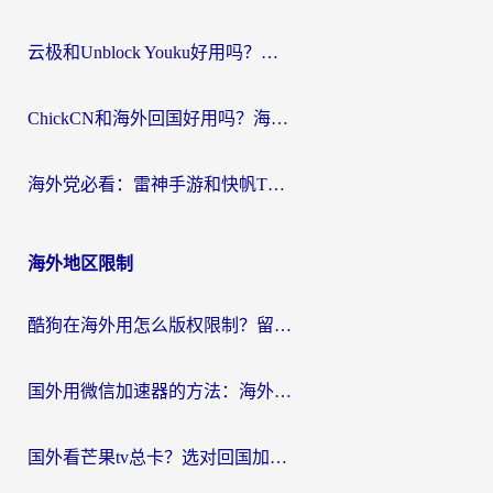
云极和Unblock Youku好用吗？海外党亲测+2026回国加速器避坑指南
ChickCN和海外回国好用吗？海外党2026亲测：从手游到影音，选对加速器的3个关键
海外党必看：雷神手游和快帆TV版好用吗？3步选对回国加速器不踩坑
海外地区限制
酷狗在海外用怎么版权限制？留学生亲测：3步解决听国内音乐难题
国外用微信加速器的方法：海外党无缝连接国内生活的实用指南
国外看芒果tv总卡？选对回国加速器，轻松追《浪姐》不费劲