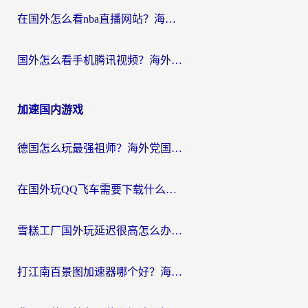
在国外怎么看nba直播网站？海外党专属体育观赛指南，告别地区限制！
国外怎么看手机腾讯视频？海外党亲测有效的追剧加速器选择指南
加速国内游戏
德国怎么玩最强祖师？海外党国服游戏加速器选择全攻略（附宝可梦Online实测）
在国外玩QQ飞车需要下载什么加速器呢？海外党亲测有效的国服游戏加速指南
雪糕工厂国外玩延迟很高怎么办？海外玩家国服游戏加速终极攻略（附实测推荐）
打江南百景图加速器哪个好？海外党踩坑N次后，终于找到不卡的秘诀