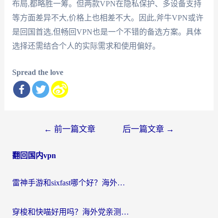
布局,都略胜一筹。但两款VPN在隐私保护、多设备支持
等方面差异不大,价格上也相差不大。因此,斧牛VPN或许
是回国首选,但畅回VPN也是一个不错的备选方案。具体
选择还需结合个人的实际需求和使用偏好。
Spread the love
文
←
前一篇文章
后一篇文章
→
章
翻回国内vpn
导
航
雷神手游和sixfast哪个好？海外党亲测3款回国加速器，教你选对不踩坑
穿梭和快喵好用吗？海外党亲测：小众加速器对比+番茄加速器深度体验