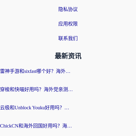
隐私协议
应用权限
联系我们
最新资讯
雷神手游和sixfast哪个好？海外党亲测3款回国加速器，教你选对不踩坑
穿梭和快喵好用吗？海外党亲测：小众加速器对比+番茄加速器深度体验
云极和Unblock Youku好用吗？海外党亲测+2026回国加速器避坑指南
ChickCN和海外回国好用吗？海外党2026亲测：从手游到影音，选对加速器的3个关键