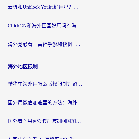
云极和Unblock Youku好用吗？海外党亲测+2026回国加速器避坑指南
ChickCN和海外回国好用吗？海外党2026亲测：从手游到影音，选对加速器的3个关键
海外党必看：雷神手游和快帆TV版好用吗？3步选对回国加速器不踩坑
海外地区限制
酷狗在海外用怎么版权限制？留学生亲测：3步解决听国内音乐难题
国外用微信加速器的方法：海外党无缝连接国内生活的实用指南
国外看芒果tv总卡？选对回国加速器，轻松追《浪姐》不费劲