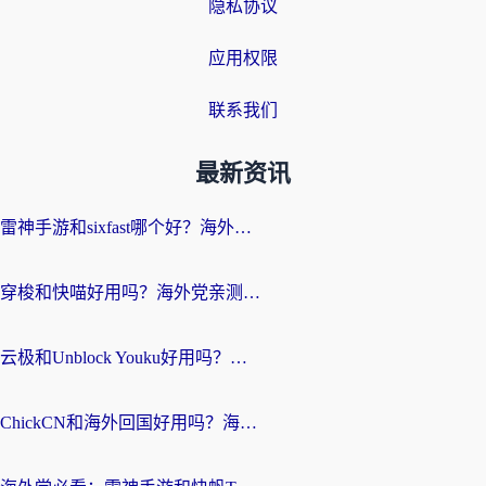
隐私协议
应用权限
联系我们
最新资讯
雷神手游和sixfast哪个好？海外党亲测3款回国加速器，教你选对不踩坑
穿梭和快喵好用吗？海外党亲测：小众加速器对比+番茄加速器深度体验
云极和Unblock Youku好用吗？海外党亲测+2026回国加速器避坑指南
ChickCN和海外回国好用吗？海外党2026亲测：从手游到影音，选对加速器的3个关键