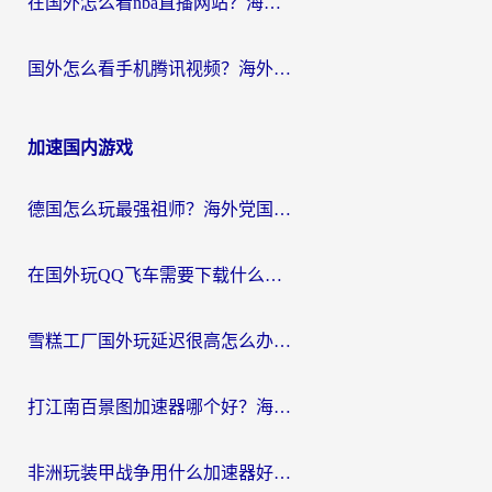
在国外怎么看nba直播网站？海外党专属体育观赛指南，告别地区限制！
国外怎么看手机腾讯视频？海外党亲测有效的追剧加速器选择指南
加速国内游戏
德国怎么玩最强祖师？海外党国服游戏加速器选择全攻略（附宝可梦Online实测）
在国外玩QQ飞车需要下载什么加速器呢？海外党亲测有效的国服游戏加速指南
雪糕工厂国外玩延迟很高怎么办？海外玩家国服游戏加速终极攻略（附实测推荐）
打江南百景图加速器哪个好？海外党踩坑N次后，终于找到不卡的秘诀
非洲玩装甲战争用什么加速器好？海外党亲测有效的国服游戏加速方案