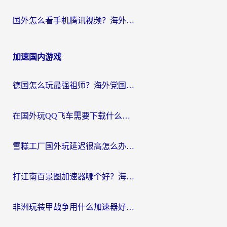
国外怎么看手机腾讯视频？海外党亲测有效的追剧加速器选择指南
加速国内游戏
德国怎么玩最强祖师？海外党国服游戏加速器选择全攻略（附宝可梦Online实测）
在国外玩QQ飞车需要下载什么加速器呢？海外党亲测有效的国服游戏加速指南
雪糕工厂国外玩延迟很高怎么办？海外玩家国服游戏加速终极攻略（附实测推荐）
打江南百景图加速器哪个好？海外党踩坑N次后，终于找到不卡的秘诀
非洲玩装甲战争用什么加速器好？海外党亲测有效的国服游戏加速方案