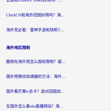
云极和Unblock Youku好用吗？海外党亲测+2026回国加速器避坑指南
ChickCN和海外回国好用吗？海外党2026亲测：从手游到影音，选对加速器的3个关键
海外党必看：雷神手游和快帆TV版好用吗？3步选对回国加速器不踩坑
海外地区限制
酷狗在海外用怎么版权限制？留学生亲测：3步解决听国内音乐难题
国外用微信加速器的方法：海外党无缝连接国内生活的实用指南
国外看芒果tv总卡？选对回国加速器，轻松追《浪姐》不费劲
在国外怎么看nba直播网站？海外党专属体育观赛指南，告别地区限制！