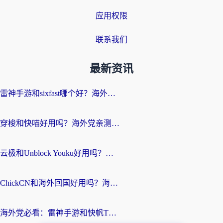
应用权限
联系我们
最新资讯
雷神手游和sixfast哪个好？海外党亲测3款回国加速器，教你选对不踩坑
穿梭和快喵好用吗？海外党亲测：小众加速器对比+番茄加速器深度体验
云极和Unblock Youku好用吗？海外党亲测+2026回国加速器避坑指南
ChickCN和海外回国好用吗？海外党2026亲测：从手游到影音，选对加速器的3个关键
海外党必看：雷神手游和快帆TV版好用吗？3步选对回国加速器不踩坑