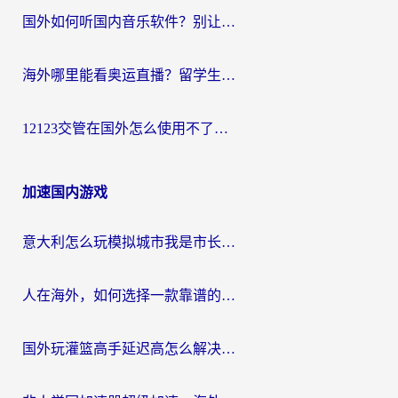
国外如何听国内音乐软件？别让地域限制，断了你的中文歌单
海外哪里能看奥运直播？留学生&海外华人必看的体育赛事观赛终极指南
12123交管在国外怎么使用不了？海外华人必看的无缝访问国内资源指南
加速国内游戏
意大利怎么玩模拟城市我是市长？海外党国服游戏加速终极攻略（附三国3量子特攻解决办法）
人在海外，如何选择一款靠谱的玩剑灵2加速器？
国外玩灌篮高手延迟高怎么解决？海外玩家国服游戏加速终极指南