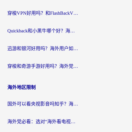
穿梭VPN好用吗？和FlashBackVPN对比哪个回国效果更好？
Quickback和小黑牛哪个好？海外党亲测指南，选对回国加速器秒回国内
迅游和银河好用吗？海外用户如何选择回国加速器实现无缝访问国内资源
穿梭和奇游手游好用吗？海外党亲测3款回国加速器，附蜜蜂加速器七天试用攻略
海外地区限制
国外可以看央视影音吗知乎？海外党亲测有效的回国加速方案
海外党必看：选对“海外看电视剧软件”，再也不用愁国内剧刷不了