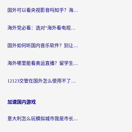
国外可以看央视影音吗知乎？海外党亲测有效的回国加速方案
海外党必看：选对“海外看电视剧软件”，再也不用愁国内剧刷不了
国外如何听国内音乐软件？别让地域限制，断了你的中文歌单
海外哪里能看奥运直播？留学生&海外华人必看的体育赛事观赛终极指南
12123交管在国外怎么使用不了？海外华人必看的无缝访问国内资源指南
加速国内游戏
意大利怎么玩模拟城市我是市长？海外党国服游戏加速终极攻略（附三国3量子特攻解决办法）