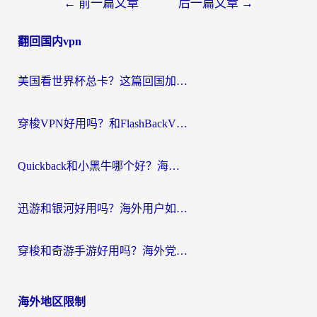
文
←
前一篇文章
后一篇文章
→
章
翻回国内vpn
导
航
美国看世界杯总卡？这篇回国加速器指南帮你无缝刷国内资源（附苹果手机VPN设置步骤）
穿梭VPN好用吗？和FlashBackVPN对比哪个回国效果更好？
Quickback和小黑牛哪个好？海外党亲测指南，选对回国加速器秒回国内
迅游和银河好用吗？海外用户如何选择回国加速器实现无缝访问国内资源
穿梭和奇游手游好用吗？海外党亲测3款回国加速器，附蜜蜂加速器七天试用攻略
海外地区限制