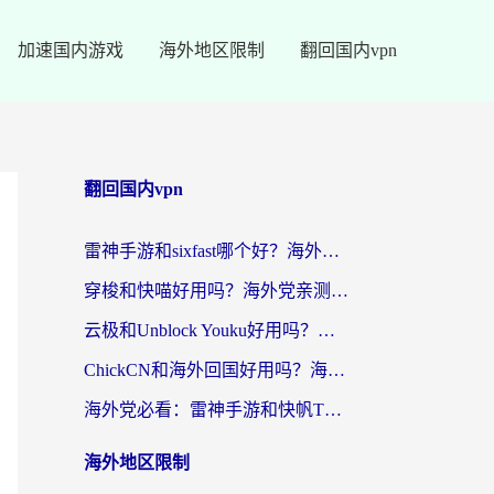
加速国内游戏
海外地区限制
翻回国内vpn
翻回国内vpn
雷神手游和sixfast哪个好？海外党亲测3款回国加速器，教你选对不踩坑
穿梭和快喵好用吗？海外党亲测：小众加速器对比+番茄加速器深度体验
云极和Unblock Youku好用吗？海外党亲测+2026回国加速器避坑指南
ChickCN和海外回国好用吗？海外党2026亲测：从手游到影音，选对加速器的3个关键
海外党必看：雷神手游和快帆TV版好用吗？3步选对回国加速器不踩坑
海外地区限制