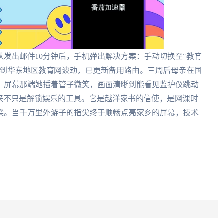
发出邮件10分钟后，手机弹出解决方案：手动切换至“教育
测到华东地区教育网波动，已更新备用路由。三周后母亲在国
。屏幕那端她插着管子微笑，画面清晰到能看见监护仪跳动
从来不只是解锁娱乐的工具。它是越洋家书的信使，是网课时
梁。当千万里外游子的指尖终于顺畅点亮家乡的屏幕，技术