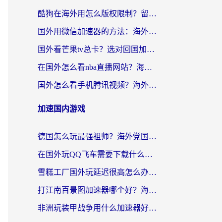
酷狗在海外用怎么版权限制？留学生亲测：3步解决听国内音乐难题
国外用微信加速器的方法：海外党无缝连接国内生活的实用指南
国外看芒果tv总卡？选对回国加速器，轻松追《浪姐》不费劲
在国外怎么看nba直播网站？海外党专属体育观赛指南，告别地区限制！
国外怎么看手机腾讯视频？海外党亲测有效的追剧加速器选择指南
加速国内游戏
德国怎么玩最强祖师？海外党国服游戏加速器选择全攻略（附宝可梦Online实测）
在国外玩QQ飞车需要下载什么加速器呢？海外党亲测有效的国服游戏加速指南
雪糕工厂国外玩延迟很高怎么办？海外玩家国服游戏加速终极攻略（附实测推荐）
打江南百景图加速器哪个好？海外党踩坑N次后，终于找到不卡的秘诀
非洲玩装甲战争用什么加速器好？海外党亲测有效的国服游戏加速方案