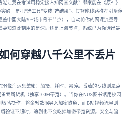
路能让我在考试周稳定接入知网查文献？哪家能在《原神》
心突破，是把“选工具”变成“选结果”。其智能线路推荐引擎像
盖中国大陆30+城市骨干节点），自动将你的网课流量导
需要知道此刻用的是深圳还是上海节点，系统已为你选出最
如何穿越八千公里不丢片
VPN像海运集装箱：颠簸、耗时、易碎。番茄的专线则是点
配备专属货机（独享100M带宽）。当你在NUS图书馆用校园
别敏感操作，将金融数据导入加密隧道，而B站视频流量则
U盾验证不超时，追剧也不会吃掉加密带宽资源。安全与流