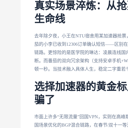
真实场景淬炼：从抢
生命线
去年除夕夜，小王在NTU宿舍用某加速器抢票
茄的小李已收到12306订单确认短信——区
链路。更惊险的是医学院的琳达：凌晨连线国
断。而番茄的双向冗余架构（支持安卓手机+Wi
顿一秒。当技术融入具体人生，稳定二字重若
选择加速器的黄金标
骗了
市面上许多“无限流量”回国VPN，实则在高
国场景优化的BGP混合链路，在春节/双十一