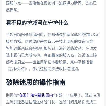
国服节点——当角色在樱花树下流畅挥刀瞬间，答案已
然揭晓。
看不见的护城河在守护什么
当邻居蹭网卡顿追剧时，你却通过独享100M带宽看4K无
缓冲直播。这种体验差异背后是技术团队的昼夜运维：
智能诊断系统会捕捉新加坡到上海的线路波动，在你发
现卡顿前已完成切换。真正靠谱的服务商，连设备上限
都考虑周全——出差用笔记本看股票，家中平板播着
《武林外传》，手机还能同步接收快递通知。
破除迷思的操作指南
别再为“
在国外如何翻到国内
”下载十个应用了。现在注册
主流加速器往往赠送体验时长，这段时间足够你完成三