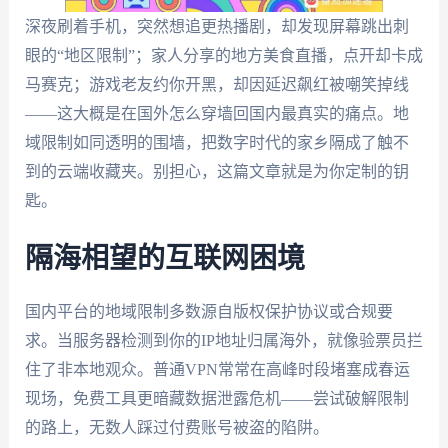
深夜刷着手机，突然想追更热播剧，却发现屏幕跳出刺
眼的“地区限制”；家人分享的地方美食直播，点开却卡成
马赛克；游戏老友约你开黑，却因延迟飙红被嘲笑掉线
——这大概是在国外怎么穿墙回国内最真实的痛点。地
域限制如同透明的围墙，把数字时代的家乡隔成了触不
到的云端收藏夹。别担心，这篇文章就是为你定制的钥
匙。
隔海相望的互联网困境
国内平台的地域限制多数源自版权保护协议或合规要
求。当服务器检测到你的IP地址归属海外，就像验票员拦
住了非本地观众。普通VPN常常在高峰时段堵塞成春运
现场，免费工具更暗藏数据泄露危机——尝试破解限制
的路上，无数人踩过付费账号被盗的陷阱。