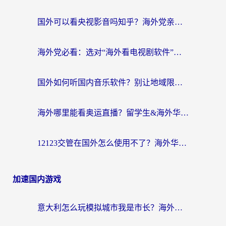
国外可以看央视影音吗知乎？海外党亲测有效的回国加速方案
海外党必看：选对“海外看电视剧软件”，再也不用愁国内剧刷不了
国外如何听国内音乐软件？别让地域限制，断了你的中文歌单
海外哪里能看奥运直播？留学生&海外华人必看的体育赛事观赛终极指南
12123交管在国外怎么使用不了？海外华人必看的无缝访问国内资源指南
加速国内游戏
意大利怎么玩模拟城市我是市长？海外党国服游戏加速终极攻略（附三国3量子特攻解决办法）