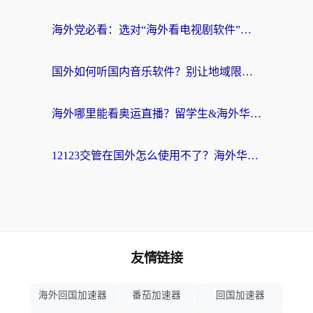
海外党必看：选对“海外看电视剧软件”，再也不用愁国内剧刷不了
国外如何听国内音乐软件？别让地域限制，断了你的中文歌单
海外哪里能看奥运直播？留学生&海外华人必看的体育赛事观赛终极指南
12123交管在国外怎么使用不了？海外华人必看的无缝访问国内资源指南
友情链接
海外回国加速器
番茄加速器
回国加速器