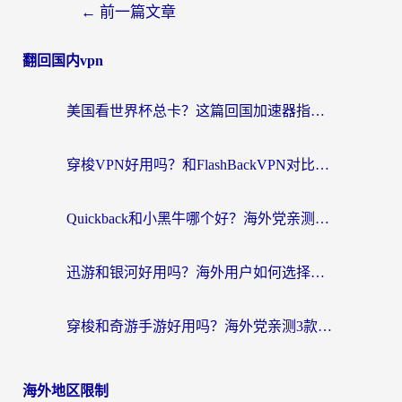
←
前一篇文章
翻回国内vpn
美国看世界杯总卡？这篇回国加速器指南帮你无缝刷国内资源（附苹果手机VPN设置步骤）
穿梭VPN好用吗？和FlashBackVPN对比哪个回国效果更好？
Quickback和小黑牛哪个好？海外党亲测指南，选对回国加速器秒回国内
迅游和银河好用吗？海外用户如何选择回国加速器实现无缝访问国内资源
穿梭和奇游手游好用吗？海外党亲测3款回国加速器，附蜜蜂加速器七天试用攻略
海外地区限制