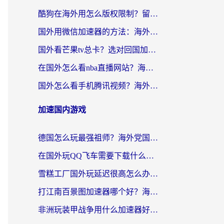
酷狗在海外用怎么版权限制？留学生亲测：3步解决听国内音乐难题
国外用微信加速器的方法：海外党无缝连接国内生活的实用指南
国外看芒果tv总卡？选对回国加速器，轻松追《浪姐》不费劲
在国外怎么看nba直播网站？海外党专属体育观赛指南，告别地区限制！
国外怎么看手机腾讯视频？海外党亲测有效的追剧加速器选择指南
加速国内游戏
德国怎么玩最强祖师？海外党国服游戏加速器选择全攻略（附宝可梦Online实测）
在国外玩QQ飞车需要下载什么加速器呢？海外党亲测有效的国服游戏加速指南
雪糕工厂国外玩延迟很高怎么办？海外玩家国服游戏加速终极攻略（附实测推荐）
打江南百景图加速器哪个好？海外党踩坑N次后，终于找到不卡的秘诀
非洲玩装甲战争用什么加速器好？海外党亲测有效的国服游戏加速方案