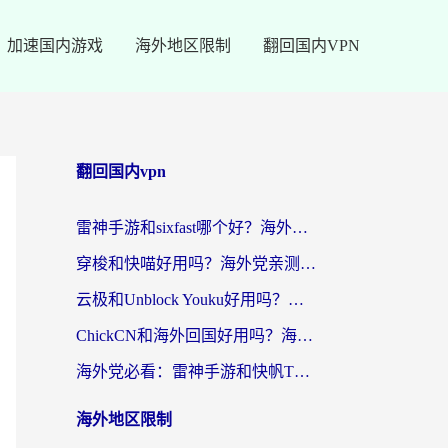
加速国内游戏
海外地区限制
翻回国内VPN
翻回国内vpn
雷神手游和sixfast哪个好？海外党亲测3款回国加速器，教你选对不踩坑
穿梭和快喵好用吗？海外党亲测：小众加速器对比+番茄加速器深度体验
云极和Unblock Youku好用吗？海外党亲测+2026回国加速器避坑指南
ChickCN和海外回国好用吗？海外党2026亲测：从手游到影音，选对加速器的3个关键
海外党必看：雷神手游和快帆TV版好用吗？3步选对回国加速器不踩坑
海外地区限制