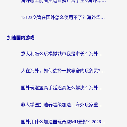
海外哪里能看奥运直播？留学生&海外华人必看的体育赛事观赛终极指南
12123交管在国外怎么使用不了？海外华人必看的无缝访问国内资源指南
加速国内游戏
意大利怎么玩模拟城市我是市长？海外党国服游戏加速终极攻略（附三国3量子特攻解决办法）
人在海外，如何选择一款靠谱的玩剑灵2加速器？
国外玩灌篮高手延迟高怎么解决？海外玩家国服游戏加速终极指南
非人学园加速器超级加速，海外玩家重返国服的通行证
国外用什么加速器玩奇迹MU最好？2026海外玩家国服游戏加速全攻略