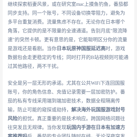
继续探索稻妻风景，或在研究室mac上摸鱼钓鱼，番茄都
同步支持。同一个账号，不同设备切换零阻力，避免为
多平台重复消费。流量焦虑不存在。无论你在日本哪个
角落，它提供的是不限量的全速通道。告别月底"限流降
速"的突然卡顿。更有意思的是，它能聪明区分你的流量
是游戏还是看剧。当你
日本玩原神国服延迟高
时，游戏
数据包会走更稳定的专线；同时打开的B站视频则可能通
过其他路径，两不干扰。
安全是另一层无形的承诺。尤其在公共WiFi下连回国服
账号，你的角色信息、充值记录需要一层加密防护。番
茄的私有专线采用端到端加密技术，数据全程隔离传
输，防止可能的窥探或劫持，
解决海外玩国服游戏封号
风险
的担忧。真正重要的是技术响应。跨国网络问题往
往突发且无规律。当你发现
玩国内手游在日本有加速方
案推荐吗
后，番茄的专业团队随时在线。无论深夜突发