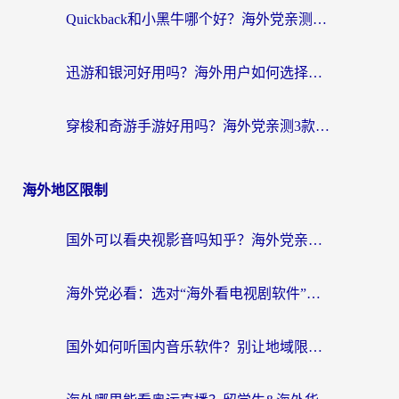
Quickback和小黑牛哪个好？海外党亲测指南，选对回国加速器秒回国内
迅游和银河好用吗？海外用户如何选择回国加速器实现无缝访问国内资源
穿梭和奇游手游好用吗？海外党亲测3款回国加速器，附蜜蜂加速器七天试用攻略
海外地区限制
国外可以看央视影音吗知乎？海外党亲测有效的回国加速方案
海外党必看：选对“海外看电视剧软件”，再也不用愁国内剧刷不了
国外如何听国内音乐软件？别让地域限制，断了你的中文歌单