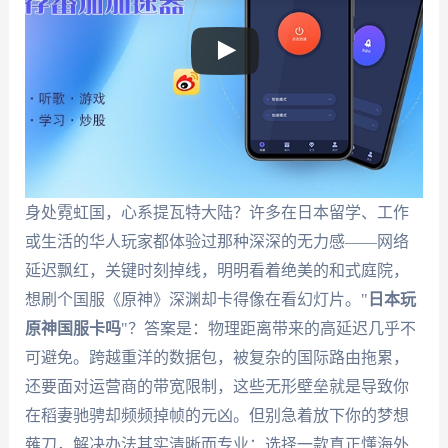
身处霓虹国，心系提瓦特大陆？许多在日本留学、工作
或生活的华人玩家都体验过那种深深的无力感——网络
延迟飘红，关键时刻掉线，明明看着绝美的和式庭院，
想刷个国服《原神》深渊却卡得像在看幻灯片。"
日本玩
原神国服卡吗
"？答案是：物理距离带来的高延迟几乎不
可避免。跨越重洋的数据包，被复杂的国际路由拖累，
还要面对运营商的带宽限制，这些无形壁垒就是导致你
在稻妻驰骋却频频掉帧的元凶。但别急着放下你的梦想
薙刀，解决办法其实清晰而专业：选择一款真正懂海外