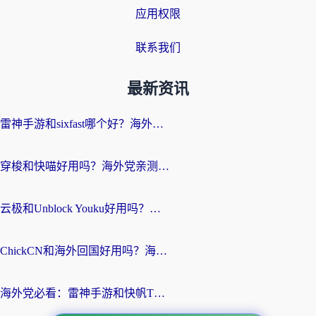
应用权限
联系我们
最新资讯
雷神手游和sixfast哪个好？海外党亲测3款回国加速器，教你选对不踩坑
穿梭和快喵好用吗？海外党亲测：小众加速器对比+番茄加速器深度体验
云极和Unblock Youku好用吗？海外党亲测+2026回国加速器避坑指南
ChickCN和海外回国好用吗？海外党2026亲测：从手游到影音，选对加速器的3个关键
海外党必看：雷神手游和快帆TV版好用吗？3步选对回国加速器不踩坑