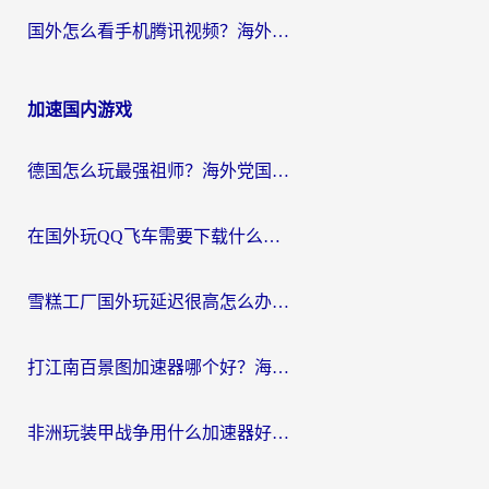
国外怎么看手机腾讯视频？海外党亲测有效的追剧加速器选择指南
加速国内游戏
德国怎么玩最强祖师？海外党国服游戏加速器选择全攻略（附宝可梦Online实测）
在国外玩QQ飞车需要下载什么加速器呢？海外党亲测有效的国服游戏加速指南
雪糕工厂国外玩延迟很高怎么办？海外玩家国服游戏加速终极攻略（附实测推荐）
打江南百景图加速器哪个好？海外党踩坑N次后，终于找到不卡的秘诀
非洲玩装甲战争用什么加速器好？海外党亲测有效的国服游戏加速方案