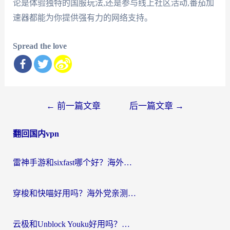
论是体验独特的国服玩法,还是参与线上社区活动,番茄加
速器都能为你提供强有力的网络支持。
Spread the love
文
←
前一篇文章
后一篇文章
→
章
翻回国内vpn
导
航
雷神手游和sixfast哪个好？海外党亲测3款回国加速器，教你选对不踩坑
穿梭和快喵好用吗？海外党亲测：小众加速器对比+番茄加速器深度体验
云极和Unblock Youku好用吗？海外党亲测+2026回国加速器避坑指南