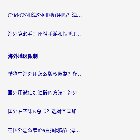
ChickCN和海外回国好用吗？海外党2026亲测：从手游到影音，选对加速器的3个关键
海外党必看：雷神手游和快帆TV版好用吗？3步选对回国加速器不踩坑
海外地区限制
酷狗在海外用怎么版权限制？留学生亲测：3步解决听国内音乐难题
国外用微信加速器的方法：海外党无缝连接国内生活的实用指南
国外看芒果tv总卡？选对回国加速器，轻松追《浪姐》不费劲
在国外怎么看nba直播网站？海外党专属体育观赛指南，告别地区限制！