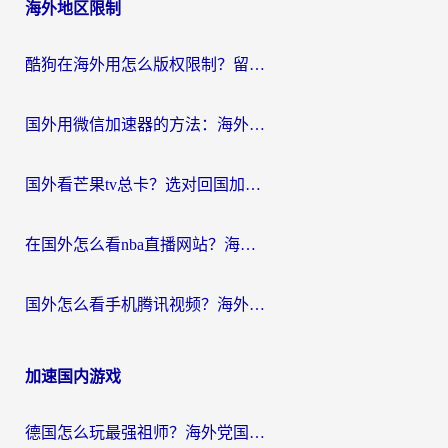
海外地区限制
酷狗在海外用怎么版权限制？留学生亲测：3步解决听国内音乐难题
国外用微信加速器的方法：海外党无缝连接国内生活的实用指南
国外看芒果tv总卡？选对回国加速器，轻松追《浪姐》不费劲
在国外怎么看nba直播网站？海外党专属体育观赛指南，告别地区限制！
国外怎么看手机腾讯视频？海外党亲测有效的追剧加速器选择指南
加速国内游戏
德国怎么玩最强祖师？海外党国服游戏加速器选择全攻略（附宝可梦Online实测）