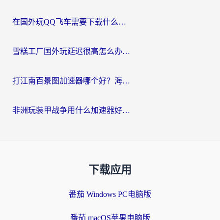
在国外玩QQ飞车需要下载什么加速器呢？海外党亲测有效的国服游戏加速指南
雪糕工厂国外玩延迟很高怎么办？海外玩家国服游戏加速终极攻略（附实测推荐）
打江南百景图加速器哪个好？海外党踩坑N次后，终于找到不卡的秘诀
非洲玩装甲战争用什么加速器好？海外党亲测有效的国服游戏加速方案
下载应用
番茄 Windows PC电脑版
番茄 macOS苹果电脑版