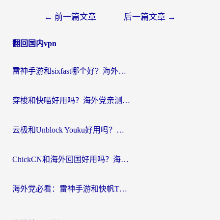
文
←
前一篇文章
后一篇文章
→
章
翻回国内vpn
导
航
雷神手游和sixfast哪个好？海外党亲测3款回国加速器，教你选对不踩坑
穿梭和快喵好用吗？海外党亲测：小众加速器对比+番茄加速器深度体验
云极和Unblock Youku好用吗？海外党亲测+2026回国加速器避坑指南
ChickCN和海外回国好用吗？海外党2026亲测：从手游到影音，选对加速器的3个关键
海外党必看：雷神手游和快帆TV版好用吗？3步选对回国加速器不踩坑