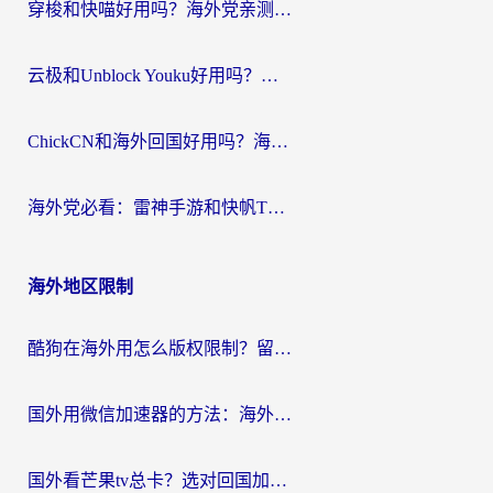
穿梭和快喵好用吗？海外党亲测：小众加速器对比+番茄加速器深度体验
云极和Unblock Youku好用吗？海外党亲测+2026回国加速器避坑指南
ChickCN和海外回国好用吗？海外党2026亲测：从手游到影音，选对加速器的3个关键
海外党必看：雷神手游和快帆TV版好用吗？3步选对回国加速器不踩坑
海外地区限制
酷狗在海外用怎么版权限制？留学生亲测：3步解决听国内音乐难题
国外用微信加速器的方法：海外党无缝连接国内生活的实用指南
国外看芒果tv总卡？选对回国加速器，轻松追《浪姐》不费劲