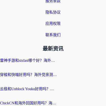
服务条款
隐私协议
应用权限
联系我们
最新资讯
雷神手游和sixfast哪个好？海外党亲测3款回国加速器，教你选对不踩坑
穿梭和快喵好用吗？海外党亲测：小众加速器对比+番茄加速器深度体验
云极和Unblock Youku好用吗？海外党亲测+2026回国加速器避坑指南
ChickCN和海外回国好用吗？海外党2026亲测：从手游到影音，选对加速器的3个关键