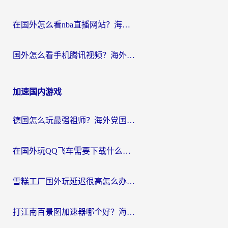
在国外怎么看nba直播网站？海外党专属体育观赛指南，告别地区限制！
国外怎么看手机腾讯视频？海外党亲测有效的追剧加速器选择指南
加速国内游戏
德国怎么玩最强祖师？海外党国服游戏加速器选择全攻略（附宝可梦Online实测）
在国外玩QQ飞车需要下载什么加速器呢？海外党亲测有效的国服游戏加速指南
雪糕工厂国外玩延迟很高怎么办？海外玩家国服游戏加速终极攻略（附实测推荐）
打江南百景图加速器哪个好？海外党踩坑N次后，终于找到不卡的秘诀