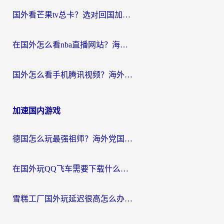
国外看芒果tv总卡？选对回国加速器，轻松追《浪姐》不费劲
在国外怎么看nba直播网站？海外党专属体育观赛指南，告别地区限制！
国外怎么看手机腾讯视频？海外党亲测有效的追剧加速器选择指南
加速国内游戏
德国怎么玩最强祖师？海外党国服游戏加速器选择全攻略（附宝可梦Online实测）
在国外玩QQ飞车需要下载什么加速器呢？海外党亲测有效的国服游戏加速指南
雪糕工厂国外玩延迟很高怎么办？海外玩家国服游戏加速终极攻略（附实测推荐）