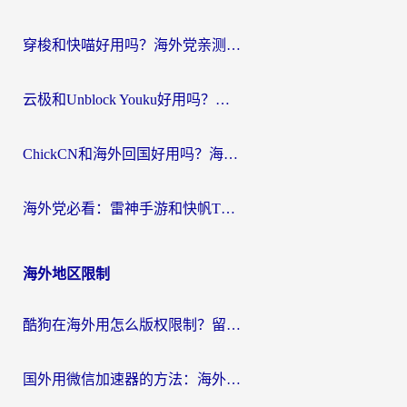
穿梭和快喵好用吗？海外党亲测：小众加速器对比+番茄加速器深度体验
云极和Unblock Youku好用吗？海外党亲测+2026回国加速器避坑指南
ChickCN和海外回国好用吗？海外党2026亲测：从手游到影音，选对加速器的3个关键
海外党必看：雷神手游和快帆TV版好用吗？3步选对回国加速器不踩坑
海外地区限制
酷狗在海外用怎么版权限制？留学生亲测：3步解决听国内音乐难题
国外用微信加速器的方法：海外党无缝连接国内生活的实用指南