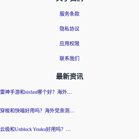
服务条款
隐私协议
应用权限
联系我们
最新资讯
雷神手游和sixfast哪个好？海外党亲测3款回国加速器，教你选对不踩坑
穿梭和快喵好用吗？海外党亲测：小众加速器对比+番茄加速器深度体验
云极和Unblock Youku好用吗？海外党亲测+2026回国加速器避坑指南