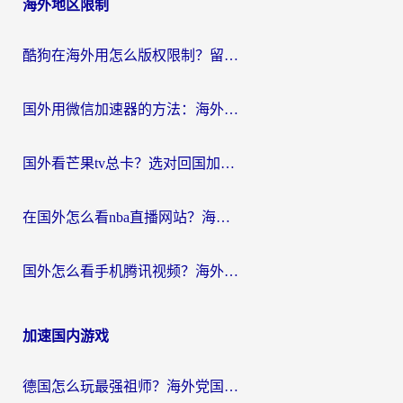
海外地区限制
酷狗在海外用怎么版权限制？留学生亲测：3步解决听国内音乐难题
国外用微信加速器的方法：海外党无缝连接国内生活的实用指南
国外看芒果tv总卡？选对回国加速器，轻松追《浪姐》不费劲
在国外怎么看nba直播网站？海外党专属体育观赛指南，告别地区限制！
国外怎么看手机腾讯视频？海外党亲测有效的追剧加速器选择指南
加速国内游戏
德国怎么玩最强祖师？海外党国服游戏加速器选择全攻略（附宝可梦Online实测）