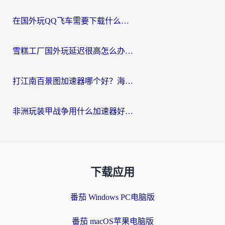
在国外玩QQ飞车需要下载什么加速器呢？海外党亲测有效的国服游戏加速指南
雪糕工厂国外玩延迟很高怎么办？海外玩家国服游戏加速终极攻略（附实测推荐）
打江南百景图加速器哪个好？海外党踩坑N次后，终于找到不卡的秘诀
非洲玩装甲战争用什么加速器好？海外党亲测有效的国服游戏加速方案
下载应用
番茄 Windows PC电脑版
番茄 macOS苹果电脑版