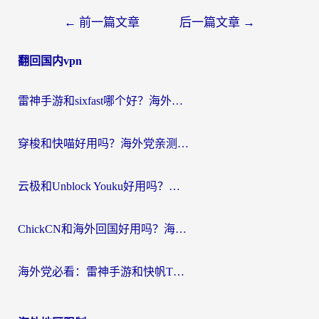
文
←
前一篇文章
后一篇文章
→
章
翻回国内vpn
导
航
雷神手游和sixfast哪个好？海外党亲测3款回国加速器，教你选对不踩坑
穿梭和快喵好用吗？海外党亲测：小众加速器对比+番茄加速器深度体验
云极和Unblock Youku好用吗？海外党亲测+2026回国加速器避坑指南
ChickCN和海外回国好用吗？海外党2026亲测：从手游到影音，选对加速器的3个关键
海外党必看：雷神手游和快帆TV版好用吗？3步选对回国加速器不踩坑