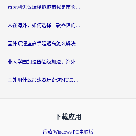
意大利怎么玩模拟城市我是市长？海外党国服游戏加速终极攻略（附三国3量子特攻解决办法）
人在海外，如何选择一款靠谱的玩剑灵2加速器？
国外玩灌篮高手延迟高怎么解决？海外玩家国服游戏加速终极指南
非人学园加速器超级加速，海外玩家重返国服的通行证
国外用什么加速器玩奇迹MU最好？2026海外玩家国服游戏加速全攻略
下载应用
番茄 Windows PC电脑版