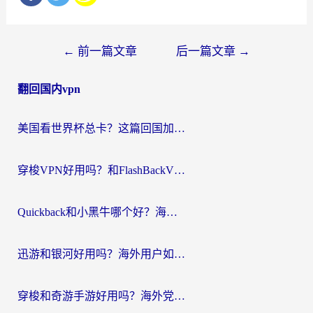
文
←
前一篇文章
后一篇文章
→
章
翻回国内vpn
导
航
美国看世界杯总卡？这篇回国加速器指南帮你无缝刷国内资源（附苹果手机VPN设置步骤）
穿梭VPN好用吗？和FlashBackVPN对比哪个回国效果更好？
Quickback和小黑牛哪个好？海外党亲测指南，选对回国加速器秒回国内
迅游和银河好用吗？海外用户如何选择回国加速器实现无缝访问国内资源
穿梭和奇游手游好用吗？海外党亲测3款回国加速器，附蜜蜂加速器七天试用攻略