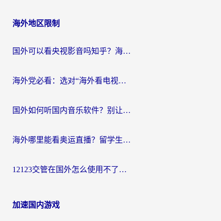
海外地区限制
国外可以看央视影音吗知乎？海外党亲测有效的回国加速方案
海外党必看：选对“海外看电视剧软件”，再也不用愁国内剧刷不了
国外如何听国内音乐软件？别让地域限制，断了你的中文歌单
海外哪里能看奥运直播？留学生&海外华人必看的体育赛事观赛终极指南
12123交管在国外怎么使用不了？海外华人必看的无缝访问国内资源指南
加速国内游戏