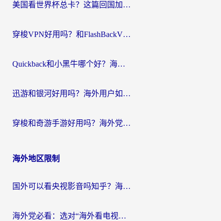
美国看世界杯总卡？这篇回国加速器指南帮你无缝刷国内资源（附苹果手机VPN设置步骤）
穿梭VPN好用吗？和FlashBackVPN对比哪个回国效果更好？
Quickback和小黑牛哪个好？海外党亲测指南，选对回国加速器秒回国内
迅游和银河好用吗？海外用户如何选择回国加速器实现无缝访问国内资源
穿梭和奇游手游好用吗？海外党亲测3款回国加速器，附蜜蜂加速器七天试用攻略
海外地区限制
国外可以看央视影音吗知乎？海外党亲测有效的回国加速方案
海外党必看：选对“海外看电视剧软件”，再也不用愁国内剧刷不了