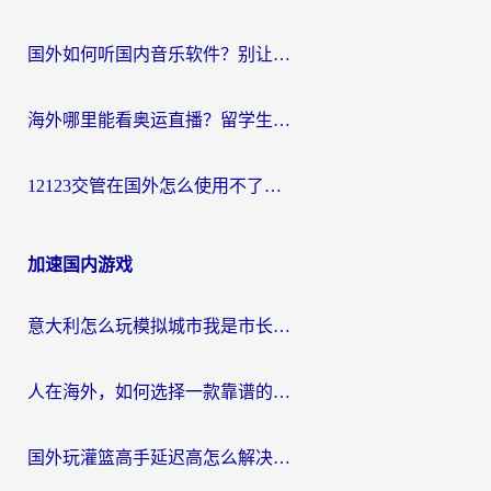
国外如何听国内音乐软件？别让地域限制，断了你的中文歌单
海外哪里能看奥运直播？留学生&海外华人必看的体育赛事观赛终极指南
12123交管在国外怎么使用不了？海外华人必看的无缝访问国内资源指南
加速国内游戏
意大利怎么玩模拟城市我是市长？海外党国服游戏加速终极攻略（附三国3量子特攻解决办法）
人在海外，如何选择一款靠谱的玩剑灵2加速器？
国外玩灌篮高手延迟高怎么解决？海外玩家国服游戏加速终极指南