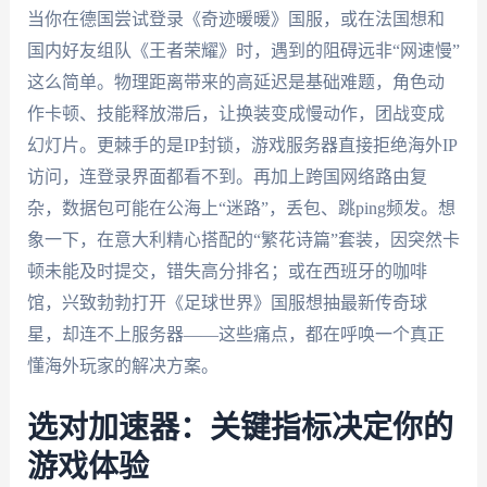
当你在德国尝试登录《奇迹暖暖》国服，或在法国想和
国内好友组队《王者荣耀》时，遇到的阻碍远非“网速慢”
这么简单。物理距离带来的高延迟是基础难题，角色动
作卡顿、技能释放滞后，让换装变成慢动作，团战变成
幻灯片。更棘手的是IP封锁，游戏服务器直接拒绝海外IP
访问，连登录界面都看不到。再加上跨国网络路由复
杂，数据包可能在公海上“迷路”，丢包、跳ping频发。想
象一下，在意大利精心搭配的“繁花诗篇”套装，因突然卡
顿未能及时提交，错失高分排名；或在西班牙的咖啡
馆，兴致勃勃打开《足球世界》国服想抽最新传奇球
星，却连不上服务器——这些痛点，都在呼唤一个真正
懂海外玩家的解决方案。
选对加速器：关键指标决定你的
游戏体验