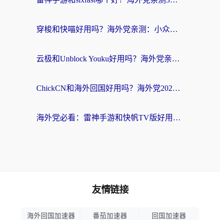
穿梭和快喵好用吗？海外党亲测：小众加速器对比+番茄加速器深度体验
云极和Unblock Youku好用吗？海外党亲测+2026回国加速器避坑指南
ChickCN和海外回国好用吗？海外党2026亲测：从手游到影音，选对加速器的3个关键
海外党必看：雷神手游和快帆TV版好用吗？3步选对回国加速器不踩坑
友情链接
海外回国加速器
番茄加速器
回国加速器