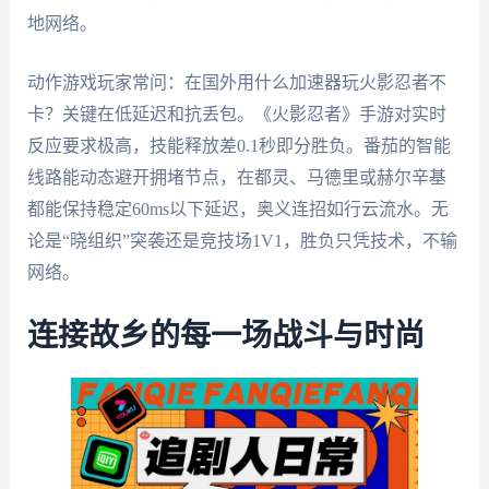
地网络。
动作游戏玩家常问：在国外用什么加速器玩火影忍者不
卡？关键在低延迟和抗丢包。《火影忍者》手游对实时
反应要求极高，技能释放差0.1秒即分胜负。番茄的智能
线路能动态避开拥堵节点，在都灵、马德里或赫尔辛基
都能保持稳定60ms以下延迟，奥义连招如行云流水。无
论是“晓组织”突袭还是竞技场1V1，胜负只凭技术，不输
网络。
连接故乡的每一场战斗与时尚