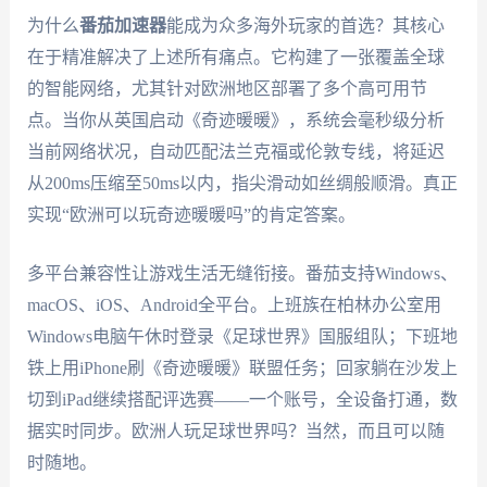
为什么
番茄加速器
能成为众多海外玩家的首选？其核心
在于精准解决了上述所有痛点。它构建了一张覆盖全球
的智能网络，尤其针对欧洲地区部署了多个高可用节
点。当你从英国启动《奇迹暖暖》，系统会毫秒级分析
当前网络状况，自动匹配法兰克福或伦敦专线，将延迟
从200ms压缩至50ms以内，指尖滑动如丝绸般顺滑。真正
实现“欧洲可以玩奇迹暖暖吗”的肯定答案。
多平台兼容性让游戏生活无缝衔接。番茄支持Windows、
macOS、iOS、Android全平台。上班族在柏林办公室用
Windows电脑午休时登录《足球世界》国服组队；下班地
铁上用iPhone刷《奇迹暖暖》联盟任务；回家躺在沙发上
切到iPad继续搭配评选赛——一个账号，全设备打通，数
据实时同步。欧洲人玩足球世界吗？当然，而且可以随
时随地。