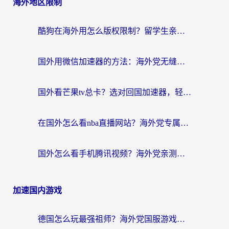
海外地区限制
酷狗在海外用怎么版权限制？留学生亲测：3步解决听国内音乐难题
国外用微信加速器的方法：海外党无缝连接国内生活的实用指南
国外看芒果tv总卡？选对回国加速器，轻松追《浪姐》不费劲
在国外怎么看nba直播网站？海外党专属体育观赛指南，告别地区限制！
国外怎么看手机腾讯视频？海外党亲测有效的追剧加速器选择指南
加速国内游戏
德国怎么玩最强祖师？海外党国服游戏加速器选择全攻略（附宝可梦Online实测）