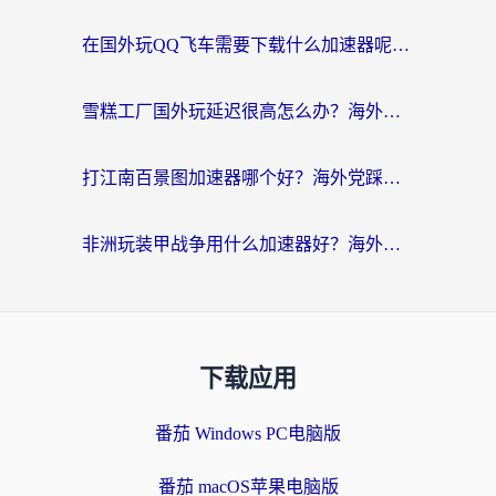
在国外玩QQ飞车需要下载什么加速器呢？海外党亲测有效的国服游戏加速指南
雪糕工厂国外玩延迟很高怎么办？海外玩家国服游戏加速终极攻略（附实测推荐）
打江南百景图加速器哪个好？海外党踩坑N次后，终于找到不卡的秘诀
非洲玩装甲战争用什么加速器好？海外党亲测有效的国服游戏加速方案
下载应用
番茄 Windows PC电脑版
番茄 macOS苹果电脑版