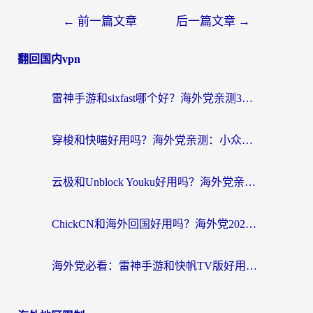
←
前一篇文章
后一篇文章
→
翻回国内vpn
雷神手游和sixfast哪个好？海外党亲测3款回国加速器，教你选对不踩坑
穿梭和快喵好用吗？海外党亲测：小众加速器对比+番茄加速器深度体验
云极和Unblock Youku好用吗？海外党亲测+2026回国加速器避坑指南
ChickCN和海外回国好用吗？海外党2026亲测：从手游到影音，选对加速器的3个关键
海外党必看：雷神手游和快帆TV版好用吗？3步选对回国加速器不踩坑