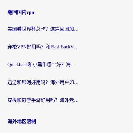
章
翻回国内vpn
导
航
美国看世界杯总卡？这篇回国加速器指南帮你无缝刷国内资源（附苹果手机VPN设置步骤）
穿梭VPN好用吗？和FlashBackVPN对比哪个回国效果更好？
Quickback和小黑牛哪个好？海外党亲测指南，选对回国加速器秒回国内
迅游和银河好用吗？海外用户如何选择回国加速器实现无缝访问国内资源
穿梭和奇游手游好用吗？海外党亲测3款回国加速器，附蜜蜂加速器七天试用攻略
海外地区限制