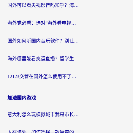
国外可以看央视影音吗知乎？海外党亲测有效的回国加速方案
海外党必看：选对“海外看电视剧软件”，再也不用愁国内剧刷不了
国外如何听国内音乐软件？别让地域限制，断了你的中文歌单
海外哪里能看奥运直播？留学生&海外华人必看的体育赛事观赛终极指南
12123交管在国外怎么使用不了？海外华人必看的无缝访问国内资源指南
加速国内游戏
意大利怎么玩模拟城市我是市长？海外党国服游戏加速终极攻略（附三国3量子特攻解决办法）
人在海外，如何选择一款靠谱的玩剑灵2加速器？