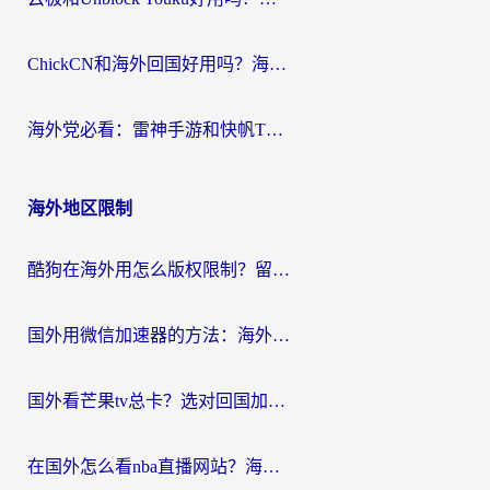
ChickCN和海外回国好用吗？海外党2026亲测：从手游到影音，选对加速器的3个关键
海外党必看：雷神手游和快帆TV版好用吗？3步选对回国加速器不踩坑
海外地区限制
酷狗在海外用怎么版权限制？留学生亲测：3步解决听国内音乐难题
国外用微信加速器的方法：海外党无缝连接国内生活的实用指南
国外看芒果tv总卡？选对回国加速器，轻松追《浪姐》不费劲
在国外怎么看nba直播网站？海外党专属体育观赛指南，告别地区限制！