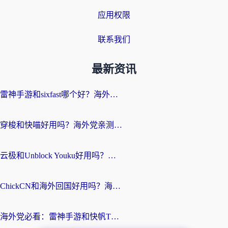
应用权限
联系我们
最新资讯
雷神手游和sixfast哪个好？海外党亲测3款回国加速器，教你选对不踩坑
穿梭和快喵好用吗？海外党亲测：小众加速器对比+番茄加速器深度体验
云极和Unblock Youku好用吗？海外党亲测+2026回国加速器避坑指南
ChickCN和海外回国好用吗？海外党2026亲测：从手游到影音，选对加速器的3个关键
海外党必看：雷神手游和快帆TV版好用吗？3步选对回国加速器不踩坑