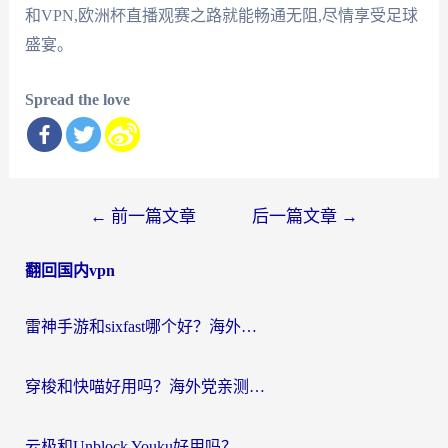
和VPN,欧洲杯直播观赛之路就能畅通无阻,尽情享受足球
盛宴。
Spread the love
文
←
前一篇文章
后一篇文章
→
章
翻回国内vpn
导
航
雷神手游和sixfast哪个好？海外党亲测3款回国加速器，教你选对不踩坑
穿梭和快喵好用吗？海外党亲测：小众加速器对比+番茄加速器深度体验
云极和Unblock Youku好用吗？海外党亲测+2026回国加速器避坑指南