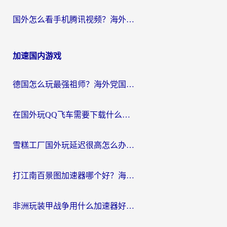
国外怎么看手机腾讯视频？海外党亲测有效的追剧加速器选择指南
加速国内游戏
德国怎么玩最强祖师？海外党国服游戏加速器选择全攻略（附宝可梦Online实测）
在国外玩QQ飞车需要下载什么加速器呢？海外党亲测有效的国服游戏加速指南
雪糕工厂国外玩延迟很高怎么办？海外玩家国服游戏加速终极攻略（附实测推荐）
打江南百景图加速器哪个好？海外党踩坑N次后，终于找到不卡的秘诀
非洲玩装甲战争用什么加速器好？海外党亲测有效的国服游戏加速方案