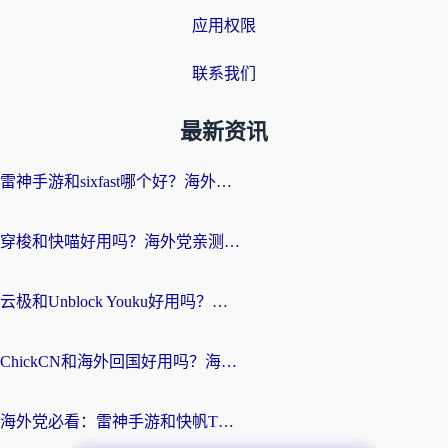
应用权限
联系我们
最新资讯
雷神手游和sixfast哪个好？海外党亲测3款回国加速器，教你选对不踩坑
穿梭和快喵好用吗？海外党亲测：小众加速器对比+番茄加速器深度体验
云极和Unblock Youku好用吗？海外党亲测+2026回国加速器避坑指南
ChickCN和海外回国好用吗？海外党2026亲测：从手游到影音，选对加速器的3个关键
海外党必看：雷神手游和快帆TV版好用吗？3步选对回国加速器不踩坑