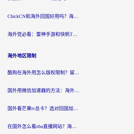
ChickCN和海外回国好用吗？海外党2026亲测：从手游到影音，选对加速器的3个关键
海外党必看：雷神手游和快帆TV版好用吗？3步选对回国加速器不踩坑
海外地区限制
酷狗在海外用怎么版权限制？留学生亲测：3步解决听国内音乐难题
国外用微信加速器的方法：海外党无缝连接国内生活的实用指南
国外看芒果tv总卡？选对回国加速器，轻松追《浪姐》不费劲
在国外怎么看nba直播网站？海外党专属体育观赛指南，告别地区限制！