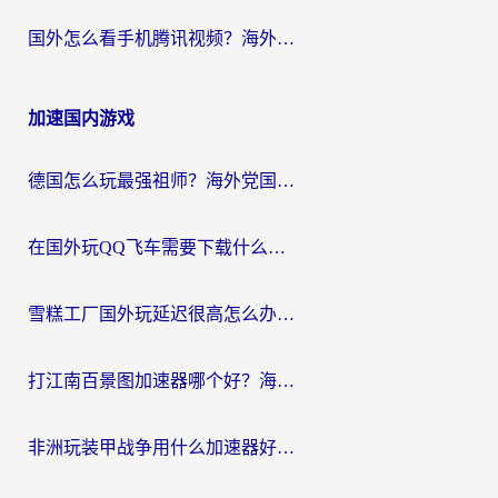
国外怎么看手机腾讯视频？海外党亲测有效的追剧加速器选择指南
加速国内游戏
德国怎么玩最强祖师？海外党国服游戏加速器选择全攻略（附宝可梦Online实测）
在国外玩QQ飞车需要下载什么加速器呢？海外党亲测有效的国服游戏加速指南
雪糕工厂国外玩延迟很高怎么办？海外玩家国服游戏加速终极攻略（附实测推荐）
打江南百景图加速器哪个好？海外党踩坑N次后，终于找到不卡的秘诀
非洲玩装甲战争用什么加速器好？海外党亲测有效的国服游戏加速方案