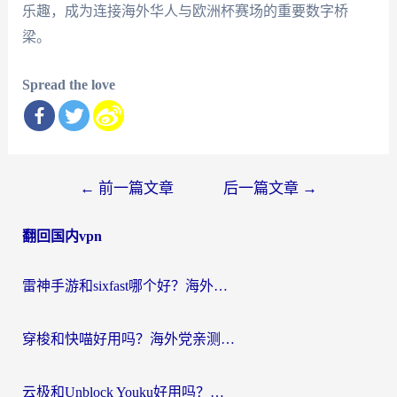
乐趣，成为连接海外华人与欧洲杯赛场的重要数字桥
梁。
Spread the love
文
←
前一篇文章
后一篇文章
→
章
翻回国内vpn
导
航
雷神手游和sixfast哪个好？海外党亲测3款回国加速器，教你选对不踩坑
穿梭和快喵好用吗？海外党亲测：小众加速器对比+番茄加速器深度体验
云极和Unblock Youku好用吗？海外党亲测+2026回国加速器避坑指南