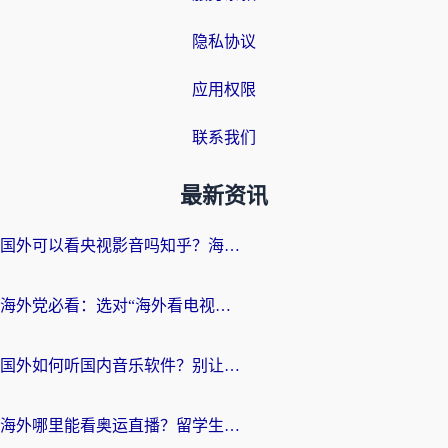
隐私协议
应用权限
联系我们
最新资讯
国外可以看央视影音吗知乎？海外党亲测有效的回国加速方案
海外党必看：选对“海外看电视剧软件”，再也不用愁国内剧刷不了
国外如何听国内音乐软件？别让地域限制，断了你的中文歌单
海外哪里能看奥运直播？留学生&海外华人必看的体育赛事观赛终极指南