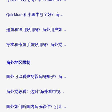
Quickback和小黑牛哪个好？海外党亲测指南，选对回国加速器秒回国内
迅游和银河好用吗？海外用户如何选择回国加速器实现无缝访问国内资源
穿梭和奇游手游好用吗？海外党亲测3款回国加速器，附蜜蜂加速器七天试用攻略
海外地区限制
国外可以看央视影音吗知乎？海外党亲测有效的回国加速方案
海外党必看：选对“海外看电视剧软件”，再也不用愁国内剧刷不了
国外如何听国内音乐软件？别让地域限制，断了你的中文歌单