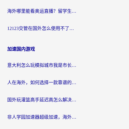
海外哪里能看奥运直播？留学生&海外华人必看的体育赛事观赛终极指南
12123交管在国外怎么使用不了？海外华人必看的无缝访问国内资源指南
加速国内游戏
意大利怎么玩模拟城市我是市长？海外党国服游戏加速终极攻略（附三国3量子特攻解决办法）
人在海外，如何选择一款靠谱的玩剑灵2加速器？
国外玩灌篮高手延迟高怎么解决？海外玩家国服游戏加速终极指南
非人学园加速器超级加速，海外玩家重返国服的通行证