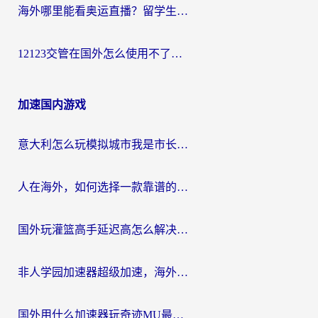
海外哪里能看奥运直播？留学生&海外华人必看的体育赛事观赛终极指南
12123交管在国外怎么使用不了？海外华人必看的无缝访问国内资源指南
加速国内游戏
意大利怎么玩模拟城市我是市长？海外党国服游戏加速终极攻略（附三国3量子特攻解决办法）
人在海外，如何选择一款靠谱的玩剑灵2加速器？
国外玩灌篮高手延迟高怎么解决？海外玩家国服游戏加速终极指南
非人学园加速器超级加速，海外玩家重返国服的通行证
国外用什么加速器玩奇迹MU最好？2026海外玩家国服游戏加速全攻略