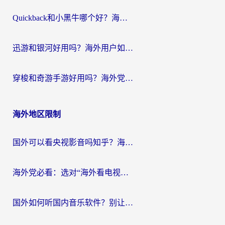
Quickback和小黑牛哪个好？海外党亲测指南，选对回国加速器秒回国内
迅游和银河好用吗？海外用户如何选择回国加速器实现无缝访问国内资源
穿梭和奇游手游好用吗？海外党亲测3款回国加速器，附蜜蜂加速器七天试用攻略
海外地区限制
国外可以看央视影音吗知乎？海外党亲测有效的回国加速方案
海外党必看：选对“海外看电视剧软件”，再也不用愁国内剧刷不了
国外如何听国内音乐软件？别让地域限制，断了你的中文歌单