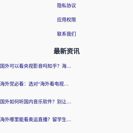
隐私协议
应用权限
联系我们
最新资讯
国外可以看央视影音吗知乎？海外党亲测有效的回国加速方案
海外党必看：选对“海外看电视剧软件”，再也不用愁国内剧刷不了
国外如何听国内音乐软件？别让地域限制，断了你的中文歌单
海外哪里能看奥运直播？留学生&海外华人必看的体育赛事观赛终极指南