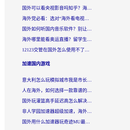
国外可以看央视影音吗知乎？海外党亲测有效的回国加速方案
海外党必看：选对“海外看电视剧软件”，再也不用愁国内剧刷不了
国外如何听国内音乐软件？别让地域限制，断了你的中文歌单
海外哪里能看奥运直播？留学生&海外华人必看的体育赛事观赛终极指南
12123交管在国外怎么使用不了？海外华人必看的无缝访问国内资源指南
加速国内游戏
意大利怎么玩模拟城市我是市长？海外党国服游戏加速终极攻略（附三国3量子特攻解决办法）
人在海外，如何选择一款靠谱的玩剑灵2加速器？
国外玩灌篮高手延迟高怎么解决？海外玩家国服游戏加速终极指南
非人学园加速器超级加速，海外玩家重返国服的通行证
国外用什么加速器玩奇迹MU最好？2026海外玩家国服游戏加速全攻略