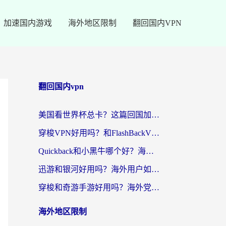
加速国内游戏
海外地区限制
翻回国内VPN
翻回国内vpn
美国看世界杯总卡？这篇回国加速器指南帮你无缝刷国内资源（附苹果手机VPN设置步骤）
穿梭VPN好用吗？和FlashBackVPN对比哪个回国效果更好？
Quickback和小黑牛哪个好？海外党亲测指南，选对回国加速器秒回国内
迅游和银河好用吗？海外用户如何选择回国加速器实现无缝访问国内资源
穿梭和奇游手游好用吗？海外党亲测3款回国加速器，附蜜蜂加速器七天试用攻略
海外地区限制