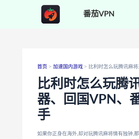
跳
番茄VPN
至
内
容
首页
加速国内游戏
比利时怎么玩腾讯麻将
比利时怎么玩腾
器、回国VPN、
手
如果你正身在海外,却对玩腾讯麻将情有独钟,