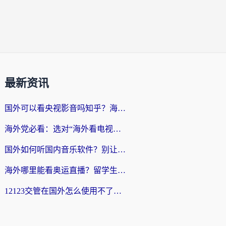
最新资讯
国外可以看央视影音吗知乎？海外党亲测有效的回国加速方案
海外党必看：选对“海外看电视剧软件”，再也不用愁国内剧刷不了
国外如何听国内音乐软件？别让地域限制，断了你的中文歌单
海外哪里能看奥运直播？留学生&海外华人必看的体育赛事观赛终极指南
12123交管在国外怎么使用不了？海外华人必看的无缝访问国内资源指南