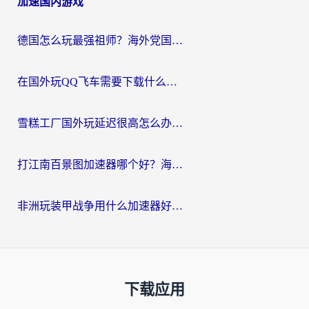
加速国内游戏
德国怎么玩最强祖师？海外党国服游戏加速器选择全攻略（附宝可梦Online实测）
在国外玩QQ飞车需要下载什么加速器呢？海外党亲测有效的国服游戏加速指南
雪糕工厂国外玩延迟很高怎么办？海外玩家国服游戏加速终极攻略（附实测推荐）
打江南百景图加速器哪个好？海外党踩坑N次后，终于找到不卡的秘诀
非洲玩装甲战争用什么加速器好？海外党亲测有效的国服游戏加速方案
下载应用