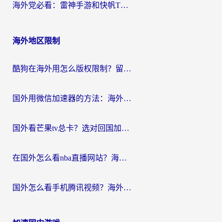
海外党必看：雷神手游和快帆TV版好用吗？3步选对回国加速器不踩坑
海外地区限制
酷狗在海外用怎么版权限制？留学生亲测：3步解决听国内音乐难题
国外用微信加速器的方法：海外党无缝连接国内生活的实用指南
国外看芒果tv总卡？选对回国加速器，轻松追《浪姐》不费劲
在国外怎么看nba直播网站？海外党专属体育观赛指南，告别地区限制！
国外怎么看手机腾讯视频？海外党亲测有效的追剧加速器选择指南