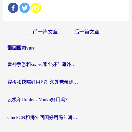
文
←
前一篇文章
后一篇文章
→
章
翻回国内vpn
导
航
雷神手游和sixfast哪个好？海外党亲测3款回国加速器，教你选对不踩坑
穿梭和快喵好用吗？海外党亲测：小众加速器对比+番茄加速器深度体验
云极和Unblock Youku好用吗？海外党亲测+2026回国加速器避坑指南
ChickCN和海外回国好用吗？海外党2026亲测：从手游到影音，选对加速器的3个关键