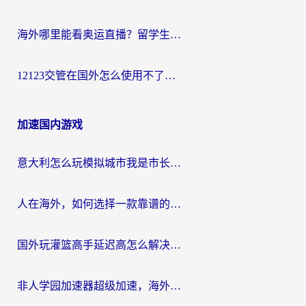
海外哪里能看奥运直播？留学生&海外华人必看的体育赛事观赛终极指南
12123交管在国外怎么使用不了？海外华人必看的无缝访问国内资源指南
加速国内游戏
意大利怎么玩模拟城市我是市长？海外党国服游戏加速终极攻略（附三国3量子特攻解决办法）
人在海外，如何选择一款靠谱的玩剑灵2加速器？
国外玩灌篮高手延迟高怎么解决？海外玩家国服游戏加速终极指南
非人学园加速器超级加速，海外玩家重返国服的通行证