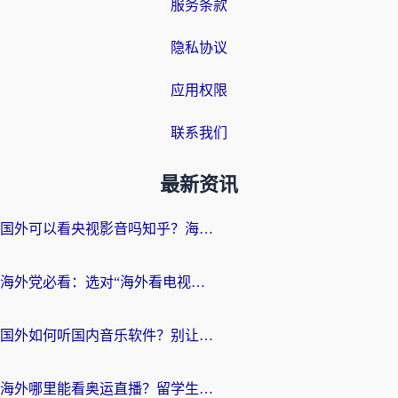
服务条款
隐私协议
应用权限
联系我们
最新资讯
国外可以看央视影音吗知乎？海外党亲测有效的回国加速方案
海外党必看：选对“海外看电视剧软件”，再也不用愁国内剧刷不了
国外如何听国内音乐软件？别让地域限制，断了你的中文歌单
海外哪里能看奥运直播？留学生&海外华人必看的体育赛事观赛终极指南