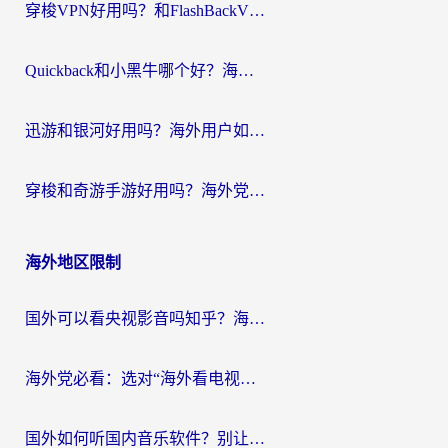
穿梭VPN好用吗？和FlashBackVPN对比哪个回国效果更好？
Quickback和小黑牛哪个好？海外党亲测指南，选对回国加速器秒回国内
迅游和银河好用吗？海外用户如何选择回国加速器实现无缝访问国内资源
穿梭和奇游手游好用吗？海外党亲测3款回国加速器，附蜜蜂加速器七天试用攻略
海外地区限制
国外可以看央视影音吗知乎？海外党亲测有效的回国加速方案
海外党必看：选对“海外看电视剧软件”，再也不用愁国内剧刷不了
国外如何听国内音乐软件？别让地域限制，断了你的中文歌单