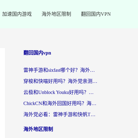
加速国内游戏
海外地区限制
翻回国内VPN
翻回国内vpn
雷神手游和sixfast哪个好？海外党亲测3款回国加速器，教你选对不踩坑
穿梭和快喵好用吗？海外党亲测：小众加速器对比+番茄加速器深度体验
云极和Unblock Youku好用吗？海外党亲测+2026回国加速器避坑指南
ChickCN和海外回国好用吗？海外党2026亲测：从手游到影音，选对加速器的3个关键
海外党必看：雷神手游和快帆TV版好用吗？3步选对回国加速器不踩坑
海外地区限制