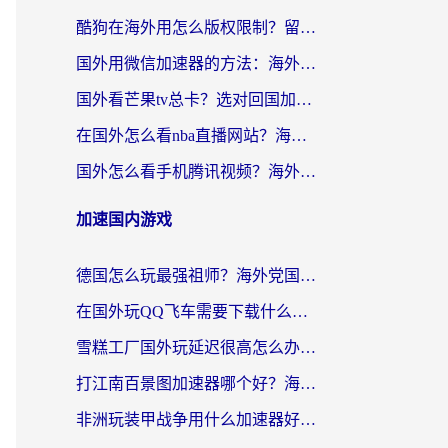
酷狗在海外用怎么版权限制？留学生亲测：3步解决听国内音乐难题
国外用微信加速器的方法：海外党无缝连接国内生活的实用指南
国外看芒果tv总卡？选对回国加速器，轻松追《浪姐》不费劲
在国外怎么看nba直播网站？海外党专属体育观赛指南，告别地区限制！
国外怎么看手机腾讯视频？海外党亲测有效的追剧加速器选择指南
加速国内游戏
德国怎么玩最强祖师？海外党国服游戏加速器选择全攻略（附宝可梦Online实测）
在国外玩QQ飞车需要下载什么加速器呢？海外党亲测有效的国服游戏加速指南
雪糕工厂国外玩延迟很高怎么办？海外玩家国服游戏加速终极攻略（附实测推荐）
打江南百景图加速器哪个好？海外党踩坑N次后，终于找到不卡的秘诀
非洲玩装甲战争用什么加速器好？海外党亲测有效的国服游戏加速方案