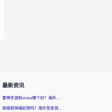
最新资讯
雷神手游和sixfast哪个好？海外党亲测3款回国加速器，教你选对不踩坑
穿梭和快喵好用吗？海外党亲测：小众加速器对比+番茄加速器深度体验