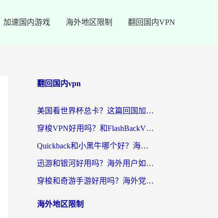
加速国内游戏
海外地区限制
翻回国内VPN
翻回国内vpn
美国看世界杯总卡？这篇回国加速器指南帮你无缝刷国内资源（附苹果手机VPN设置步骤）
穿梭VPN好用吗？和FlashBackVPN对比哪个回国效果更好？
Quickback和小黑牛哪个好？海外党亲测指南，选对回国加速器秒回国内
迅游和银河好用吗？海外用户如何选择回国加速器实现无缝访问国内资源
穿梭和奇游手游好用吗？海外党亲测3款回国加速器，附蜜蜂加速器七天试用攻略
海外地区限制