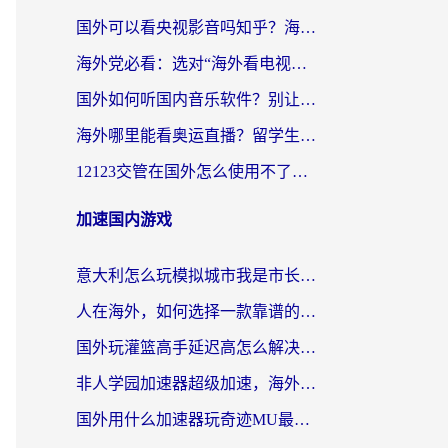
国外可以看央视影音吗知乎？海外党亲测有效的回国加速方案
海外党必看：选对“海外看电视剧软件”，再也不用愁国内剧刷不了
国外如何听国内音乐软件？别让地域限制，断了你的中文歌单
海外哪里能看奥运直播？留学生&海外华人必看的体育赛事观赛终极指南
12123交管在国外怎么使用不了？海外华人必看的无缝访问国内资源指南
加速国内游戏
意大利怎么玩模拟城市我是市长？海外党国服游戏加速终极攻略（附三国3量子特攻解决办法）
人在海外，如何选择一款靠谱的玩剑灵2加速器？
国外玩灌篮高手延迟高怎么解决？海外玩家国服游戏加速终极指南
非人学园加速器超级加速，海外玩家重返国服的通行证
国外用什么加速器玩奇迹MU最好？2026海外玩家国服游戏加速全攻略