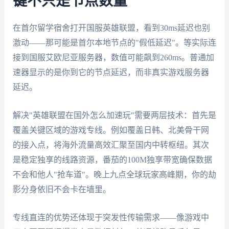
键不只是节点数量
在首尔留学宿舍打开国服英雄联盟，看到30ms延迟也别
激动——那可能是首尔本地节点的"假低延迟"。等实际连
接到国服艾欧尼亚服务器，数值可能飙到260ms。普通加
速器显示的是你到它的节点延迟，而非真实游戏服务器
延迟。
解决"英雄联盟在国外怎么加速玩"需要两层技术：首先是
覆盖关键区域的游戏专线。例如覆盖日韩、北美骨干网
的接入点，将海外流量高效汇聚至国内中转枢纽。其次
是稳定独享的线路资源，番茄的100M独享带宽确保数据
不会和他人"抢车道"。晚上九点全球玩家高峰期，你的劫
影分身依旧不会卡在墙里。
专线直连的优势还体现于突发性传输需求——像游戏中