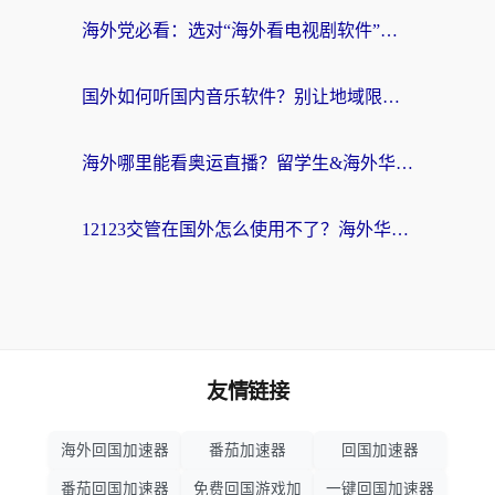
海外党必看：选对“海外看电视剧软件”，再也不用愁国内剧刷不了
国外如何听国内音乐软件？别让地域限制，断了你的中文歌单
海外哪里能看奥运直播？留学生&海外华人必看的体育赛事观赛终极指南
12123交管在国外怎么使用不了？海外华人必看的无缝访问国内资源指南
友情链接
海外回国加速器
番茄加速器
回国加速器
番茄回国加速器
免费回国游戏加
一键回国加速器