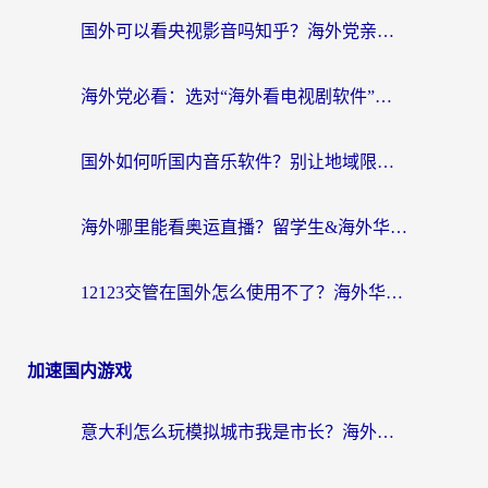
国外可以看央视影音吗知乎？海外党亲测有效的回国加速方案
海外党必看：选对“海外看电视剧软件”，再也不用愁国内剧刷不了
国外如何听国内音乐软件？别让地域限制，断了你的中文歌单
海外哪里能看奥运直播？留学生&海外华人必看的体育赛事观赛终极指南
12123交管在国外怎么使用不了？海外华人必看的无缝访问国内资源指南
加速国内游戏
意大利怎么玩模拟城市我是市长？海外党国服游戏加速终极攻略（附三国3量子特攻解决办法）