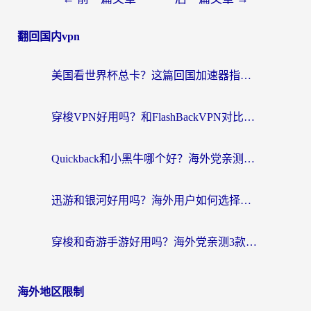
翻回国内vpn
美国看世界杯总卡？这篇回国加速器指南帮你无缝刷国内资源（附苹果手机VPN设置步骤）
穿梭VPN好用吗？和FlashBackVPN对比哪个回国效果更好？
Quickback和小黑牛哪个好？海外党亲测指南，选对回国加速器秒回国内
迅游和银河好用吗？海外用户如何选择回国加速器实现无缝访问国内资源
穿梭和奇游手游好用吗？海外党亲测3款回国加速器，附蜜蜂加速器七天试用攻略
海外地区限制