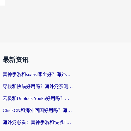
最新资讯
雷神手游和sixfast哪个好？海外党亲测3款回国加速器，教你选对不踩坑
穿梭和快喵好用吗？海外党亲测：小众加速器对比+番茄加速器深度体验
云极和Unblock Youku好用吗？海外党亲测+2026回国加速器避坑指南
ChickCN和海外回国好用吗？海外党2026亲测：从手游到影音，选对加速器的3个关键
海外党必看：雷神手游和快帆TV版好用吗？3步选对回国加速器不踩坑