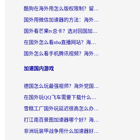
酷狗在海外用怎么版权限制？留学生亲测：3步解决听国内音乐难题
国外用微信加速器的方法：海外党无缝连接国内生活的实用指南
国外看芒果tv总卡？选对回国加速器，轻松追《浪姐》不费劲
在国外怎么看nba直播网站？海外党专属体育观赛指南，告别地区限制！
国外怎么看手机腾讯视频？海外党亲测有效的追剧加速器选择指南
加速国内游戏
德国怎么玩最强祖师？海外党国服游戏加速器选择全攻略（附宝可梦Online实测）
在国外玩QQ飞车需要下载什么加速器呢？海外党亲测有效的国服游戏加速指南
雪糕工厂国外玩延迟很高怎么办？海外玩家国服游戏加速终极攻略（附实测推荐）
打江南百景图加速器哪个好？海外党踩坑N次后，终于找到不卡的秘诀
非洲玩装甲战争用什么加速器好？海外党亲测有效的国服游戏加速方案