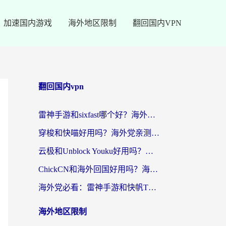
加速国内游戏
海外地区限制
翻回国内VPN
翻回国内vpn
雷神手游和sixfast哪个好？海外党亲测3款回国加速器，教你选对不踩坑
穿梭和快喵好用吗？海外党亲测：小众加速器对比+番茄加速器深度体验
云极和Unblock Youku好用吗？海外党亲测+2026回国加速器避坑指南
ChickCN和海外回国好用吗？海外党2026亲测：从手游到影音，选对加速器的3个关键
海外党必看：雷神手游和快帆TV版好用吗？3步选对回国加速器不踩坑
海外地区限制