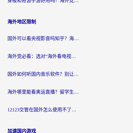
穿梭和奇游手游好用吗？海外党亲测3款回国加速器，附蜜蜂加速器七天试用攻略
海外地区限制
国外可以看央视影音吗知乎？海外党亲测有效的回国加速方案
海外党必看：选对“海外看电视剧软件”，再也不用愁国内剧刷不了
国外如何听国内音乐软件？别让地域限制，断了你的中文歌单
海外哪里能看奥运直播？留学生&海外华人必看的体育赛事观赛终极指南
12123交管在国外怎么使用不了？海外华人必看的无缝访问国内资源指南
加速国内游戏