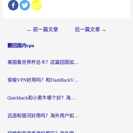
文
←
前一篇文章
后一篇文章
→
章
翻回国内vpn
导
航
美国看世界杯总卡？这篇回国加速器指南帮你无缝刷国内资源（附苹果手机VPN设置步骤）
穿梭VPN好用吗？和FlashBackVPN对比哪个回国效果更好？
Quickback和小黑牛哪个好？海外党亲测指南，选对回国加速器秒回国内
迅游和银河好用吗？海外用户如何选择回国加速器实现无缝访问国内资源