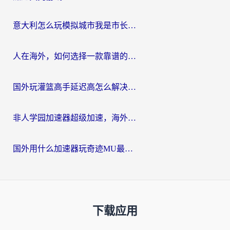
意大利怎么玩模拟城市我是市长？海外党国服游戏加速终极攻略（附三国3量子特攻解决办法）
人在海外，如何选择一款靠谱的玩剑灵2加速器？
国外玩灌篮高手延迟高怎么解决？海外玩家国服游戏加速终极指南
非人学园加速器超级加速，海外玩家重返国服的通行证
国外用什么加速器玩奇迹MU最好？2026海外玩家国服游戏加速全攻略
下载应用