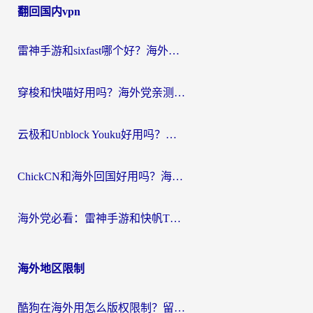
翻回国内vpn
导
航
雷神手游和sixfast哪个好？海外党亲测3款回国加速器，教你选对不踩坑
穿梭和快喵好用吗？海外党亲测：小众加速器对比+番茄加速器深度体验
云极和Unblock Youku好用吗？海外党亲测+2026回国加速器避坑指南
ChickCN和海外回国好用吗？海外党2026亲测：从手游到影音，选对加速器的3个关键
海外党必看：雷神手游和快帆TV版好用吗？3步选对回国加速器不踩坑
海外地区限制
酷狗在海外用怎么版权限制？留学生亲测：3步解决听国内音乐难题