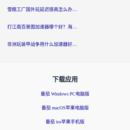
雪糕工厂国外玩延迟很高怎么办？海外玩家国服游戏加速终极攻略（附实测推荐）
打江南百景图加速器哪个好？海外党踩坑N次后，终于找到不卡的秘诀
非洲玩装甲战争用什么加速器好？海外党亲测有效的国服游戏加速方案
下载应用
番茄 Windows PC电脑版
番茄 macOS苹果电脑版
番茄 ios苹果手机版