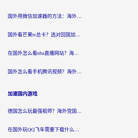
国外用微信加速器的方法：海外党无缝连接国内生活的实用指南
国外看芒果tv总卡？选对回国加速器，轻松追《浪姐》不费劲
在国外怎么看nba直播网站？海外党专属体育观赛指南，告别地区限制！
国外怎么看手机腾讯视频？海外党亲测有效的追剧加速器选择指南
加速国内游戏
德国怎么玩最强祖师？海外党国服游戏加速器选择全攻略（附宝可梦Online实测）
在国外玩QQ飞车需要下载什么加速器呢？海外党亲测有效的国服游戏加速指南